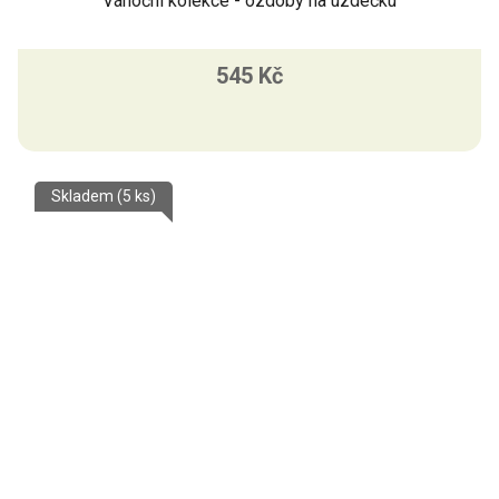
Vánoční kolekce - ozdoby na uzdečku
545 Kč
Skladem
(5 ks)