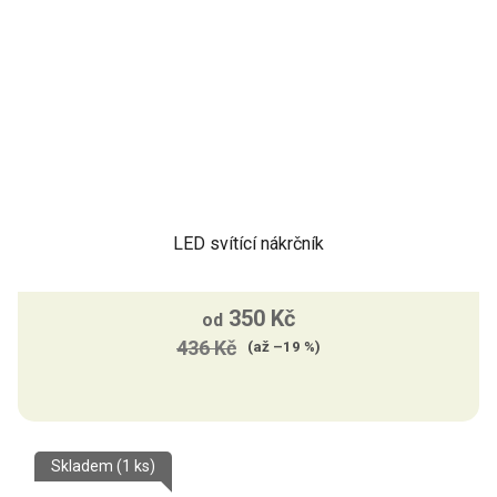
LED svítící nákrčník
350 Kč
od
436 Kč
(až –19 %)
Skladem
(1 ks)