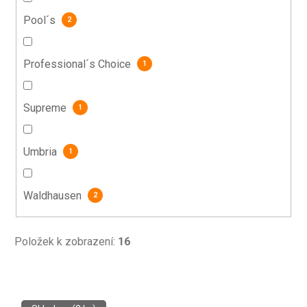
Pool´s
2
Professional´s Choice
1
Supreme
1
Umbria
1
Waldhausen
2
Položek k zobrazení:
16