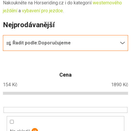
Nakoukněte na Horseriding.cz i do kategorií
westernového
ježdění
a
vybavení pro jezdce
.
Nejprodávanější
Ř
Řadit podle:
Doporučujeme
a
z
e
n
Cena
í
p
154
Kč
1890
Kč
r
o
d
u
k
t