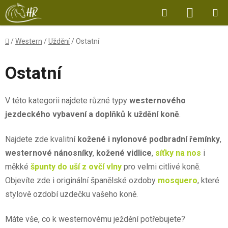
Přejít
Hledat
NÁKUP
na
obsah
KOŠÍK
Domů
/
Western
/
Uždění
/
Ostatní
Ostatní
V této kategorii najdete různé typy
westernového
jezdeckého vybavení a doplňků k uždění koně
.
Najdete zde kvalitní
kožené i nylonové podbradní řemínky
,
westernové nánosníky
,
kožené vidlice
,
síťky na nos
i
měkké
špunty do uší z ovčí vlny
pro velmi citlivé koně.
Objevíte zde i originální španělské ozdoby
mosquero
, které
stylově ozdobí uzdečku vašeho koně.
Máte vše, co k westernovému ježdění potřebujete?