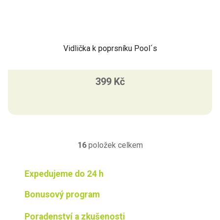
Vidlička k poprsníku Pool´s
399 Kč
16
položek celkem
O
v
l
Expedujeme do 24 h
á
d
Bonusový program
a
c
Poradenství a zkušenosti