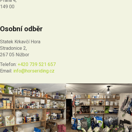
Praha 4,
149 00
Osobní odběr
Statek Krkavčí Hora
Stradonice 2,
267 05 Nižbor
Telefon:
+420 739 521 657
Email:
info@horseriding.cz