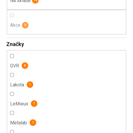
Na skladě
16
ů
Akce
0
Značky
GVR
6
Lakota
1
LeMieux
1
Metalab
1