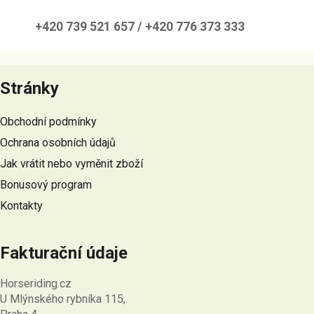
í
p
+420 739 521 657 / +420 776 373 333
r
v
Z
k
á
y
Stránky
p
v
a
ý
Obchodní podmínky
t
p
Ochrana osobních údajů
i
í
s
Jak vrátit nebo vyměnit zboží
u
Bonusový program
Kontakty
Fakturační údaje
Horseriding.cz
U Mlýnského rybníka 115,