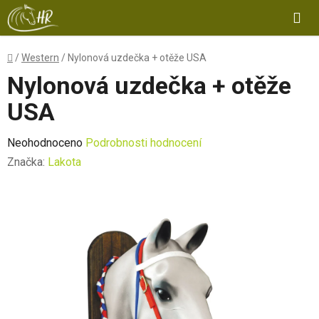
Přejít
Hl
na
obsah
Domů
/
Western
/
Nylonová uzdečka + otěže USA
Nylonová uzdečka + otěže
USA
Průměrné
Neohodnoceno
Podrobnosti hodnocení
hodnocení
Značka:
Lakota
produktu
je
0,0
z
5
hvězdiček.