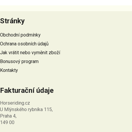
Z
á
Stránky
p
a
Obchodní podmínky
t
Ochrana osobních údajů
í
Jak vrátit nebo vyměnit zboží
Bonusový program
Kontakty
Fakturační údaje
Horseriding.cz
U Mlýnského rybníka 115,
Praha 4,
149 00