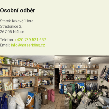
Osobní odběr
Statek Krkavčí Hora
Stradonice 2,
267 05 Nižbor
Telefon:
+420 739 521 657
Email:
info@horseriding.cz