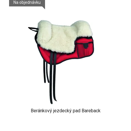
Na objednávku
Beránkový jezdecký pad Bareback
Průměrné
hodnocení