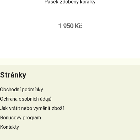
Pásek zdobený korálky
1 950 Kč
Z
á
Stránky
p
a
Obchodní podmínky
t
Ochrana osobních údajů
í
Jak vrátit nebo vyměnit zboží
Bonusový program
Kontakty