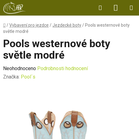
Přejít
Hledat
NÁKUP
na
obsah
KOŠÍK
Domů
/
Vybavení pro jezdce
/
Jezdecké boty
/
Pools westernové boty
světle modré
Pools westernové boty
světle modré
Průměrné
Neohodnoceno
Podrobnosti hodnocení
hodnocení
Značka:
Pool´s
produktu
je
0,0
z
5
hvězdiček.