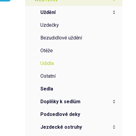
r
o
a
r
uždění
i
n
e
n
uzdečky
í
bezudidlové uždění
p
a
otěže
n
udidla
e
l
ostatní
sedla
doplňky k sedlům
podsedlové deky
jezdecké ostruhy