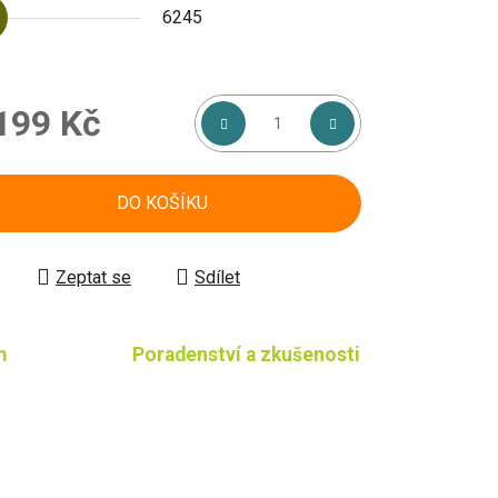
6245
199 Kč
á cena:
DO KOŠÍKU
Zeptat se
Sdílet
m
Poradenství a zkušenosti