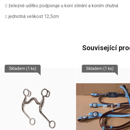
železné udítko podporuje u koní slinění a koním chutná
jednotná velikost 12,5cm
Související pr
Skladem
(1 ks)
Skladem
(1 ks)