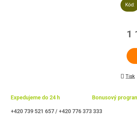
Kód:
1 
Měrn
Tisk
Expedujeme do 24 h
Bonusový progra
+420 739 521 657 / +420 776 373 333