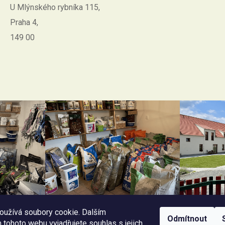
U Mlýnského rybníka 115,
Praha 4,
149 00
oužívá soubory cookie. Dalším
Odmítnout
tohoto webu vyjadřujete souhlas s jejich