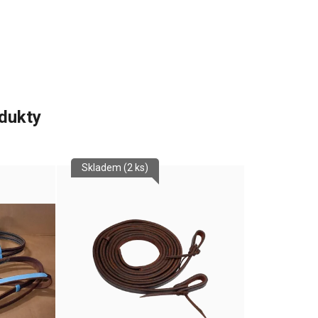
odukty
Skladem
(2 ks)