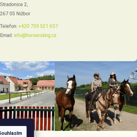
Stradonice 2,
267 05 Nižbor
Telefon:
+420 739 521 657
Email:
info@horseriding.cz
Souhlasím