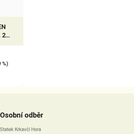
EN
 20
9 %)
Osobní odběr
Statek Krkavčí Hora