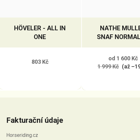
HÖVELER - ALL IN
NATHE MULL
ONE
SNAF NORMAL
MM
od
1 600 Kč
803 Kč
1 999 Kč
(až –1
Fakturační údaje
Horseriding.cz