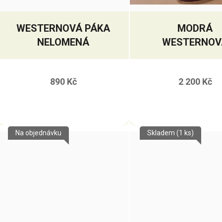
WESTERNOVÁ PÁKA
MODRÁ
NELOMENÁ
WESTERNOV
UZDEČKA S
OTĚŽEMI
890 Kč
2 200 Kč
Na objednávku
Skladem
(1 ks)