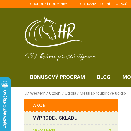
Přejít
OBCHODNÍ PODMÍNKY
OCHRANA OSOBNÍCH ÚDAJŮ
na
obsah
(S) koňmi prostě žijeme
BONUSOVÝ PROGRAM
BLOG
MO
Domů
/
Western
/
Uždění
/
Udidla
/
Metalab roubíkové udidlo
P
K
Přeskočit
AKCE
a
kategorie
o
t
s
VÝPRODEJ SKLADU
e
t
g
WESTERN