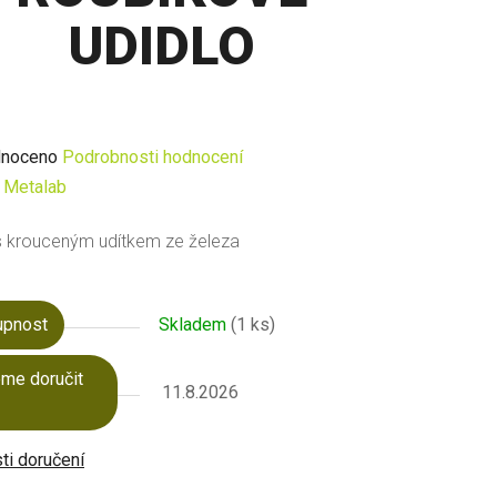
UDIDLO
né
noceno
Podrobnosti hodnocení
ení
:
Metalab
u
s krouceným udítkem ze železa
upnost
Skladem
(1 ks)
ek.
me doručit
11.8.2026
i doručení