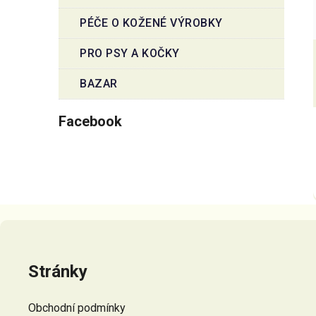
PÉČE O KOŽENÉ VÝROBKY
PRO PSY A KOČKY
BAZAR
Facebook
Z
á
p
Stránky
a
t
Obchodní podmínky