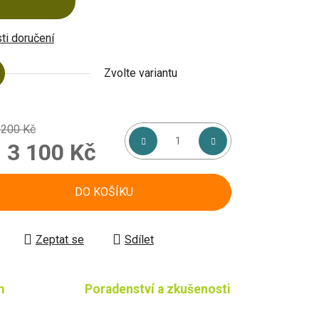
i doručení
Zvolte variantu
 200 Kč
d
3 100 Kč
á cena:
DO KOŠÍKU
Zeptat se
Sdílet
m
Poradenství a zkušenosti