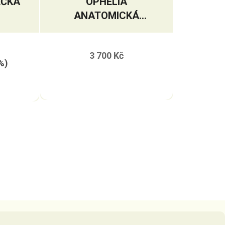
EČKA
OPHELIA
ANATOMICKÁ
UZDEČKA
3 700 Kč
%)