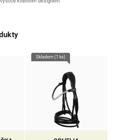
vysoce kvalitním designem.
odukty
Skladem
(1 ks)