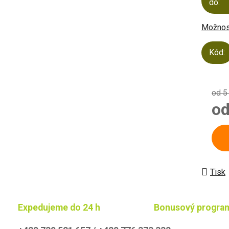
do:
Možnost
Kód:
od 5
o
Měrn
Tisk
Expedujeme do 24 h
Bonusový progra