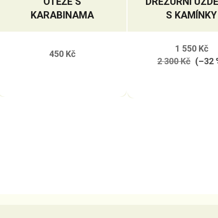
OTĚŽE S
DREZURNÍ UZD
KARABINAMA
S KAMÍNKY
1 550 Kč
450 Kč
2 300 Kč
(–32 