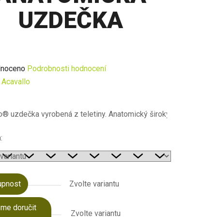
UZDEČKA
né
noceno
Podrobnosti hodnocení
ení
:
Acavallo
u
o® uzdečka vyrobená z teletiny. Anatomický široký nánosník, je
:
ek.
upnost
Zvolte variantu
me doručit
Zvolte variantu