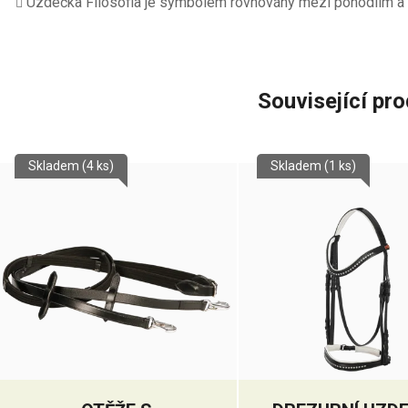
Uzdečka Filosofia je symbolem rovnováhy mezi pohodlím a 
Související pr
Skladem
(4 ks)
Skladem
(1 ks)