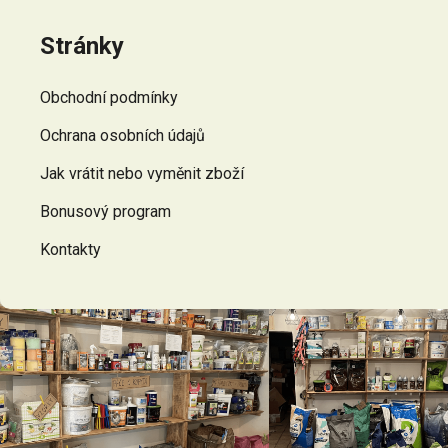
á
p
Stránky
a
t
Obchodní podmínky
í
Ochrana osobních údajů
Jak vrátit nebo vyměnit zboží
Bonusový program
Kontakty