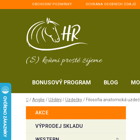
Přejít
OBCHODNÍ PODMÍNKY
OCHRANA OSOBNÍCH ÚDAJŮ
na
obsah
(S) koňmi prostě žijeme
BONUSOVÝ PROGRAM
BLOG
MO
Domů
/
Anglie
/
Uždění
/
Uzdečky
/
Filosofia anatomická uzde
P
K
Přeskočit
AKCE
a
kategorie
o
t
s
VÝPRODEJ SKLADU
e
t
g
WESTERN