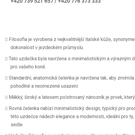
+420 739 521 657 / +420 776 373 333
Filosofia je vyrobena z nejkvalitnější italské kůže, synonyme
dokonalost v jezdeckém průmyslu.
Tato uzdečka byla navržena s minimalistickým a výrazným de
pro vašeho koně.
Standardní, anatomická čelenka je navržena tak, aby zmírnila t
pohodlné a neomezené usazení.
Měkký, široký a latexem polstrovaný nánosník je prvek, kter
Rovná čelenka nabízí minimalistický design, typický pro pr
této uzdečce nádech elegance a modernosti, ideální pro ty, kt
sedle.