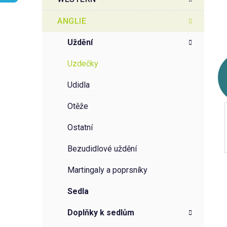
r
o
a
r
ANGLIE
i
n
e
n
uždění
í
uzdečky
p
a
udidla
n
otěže
e
l
ostatní
bezudidlové uždění
martingaly a poprsníky
sedla
doplňky k sedlům