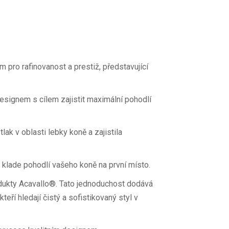
m pro rafinovanost a prestiž, představující
signem s cílem zajistit maximální pohodlí
lak v oblasti lebky koně a zajistila
ý klade pohodlí vašeho koně na první místo.
odukty Acavallo®. Tato jednoduchost dodává
eří hledají čistý a sofistikovaný styl v