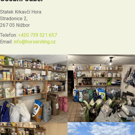
Statek Krkavčí Hora
Stradonice 2,
267 05 Nižbor
Telefon:
+420 739 521 657
Email:
info@horseriding.cz