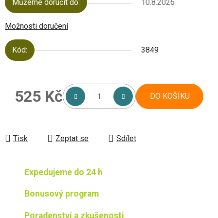
Můžeme doručit do:
10.8.2026
Možnosti doručení
Kód:
3849
525 Kč
DO KOŠÍKU
Měrná cena:
Tisk
Zeptat se
Sdílet
Expedujeme do 24 h
Bonusový program
Poradenství a zkušenosti