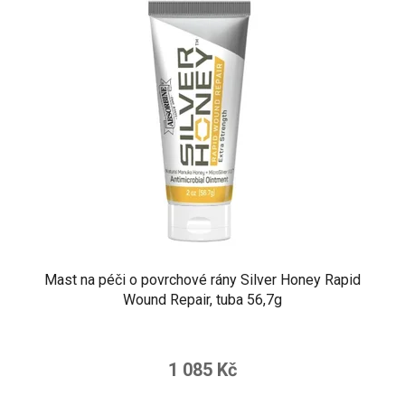
Mast na péči o povrchové rány Silver Honey Rapid
Wound Repair, tuba 56,7g
Průměrné
hodnocení
1 085 Kč
produktu