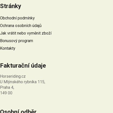
á
Stránky
p
a
Obchodní podmínky
t
Ochrana osobních údajů
í
Jak vrátit nebo vyměnit zboží
Bonusový program
Kontakty
Fakturační údaje
Horseriding.cz
U Mlýnského rybníka 115,
Praha 4,
149 00
Osobní odběr