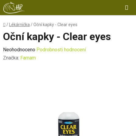
Přejít
Hl
na
obsah
Domů
/
Lékárnička
/
Oční kapky - Clear eyes
Oční kapky - Clear eyes
Průměrné
Neohodnoceno
Podrobnosti hodnocení
hodnocení
Značka:
Farnam
produktu
je
0,0
z
5
hvězdiček.