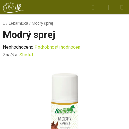
Přejít
Hledat
NÁKUP
na
obsah
KOŠÍK
Domů
/
Lékárnička
/
Modrý sprej
Modrý sprej
Průměrné
Neohodnoceno
Podrobnosti hodnocení
hodnocení
Značka:
Stiefel
produktu
je
0,0
z
5
hvězdiček.