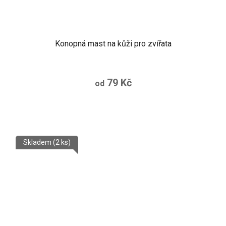
Konopná mast na kůži pro zvířata
79 Kč
od
Skladem
(2 ks)