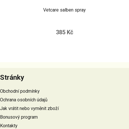
Vetcare salben spray
385 Kč
Z
á
Stránky
p
a
Obchodní podmínky
t
Ochrana osobních údajů
í
Jak vrátit nebo vyměnit zboží
Bonusový program
Kontakty