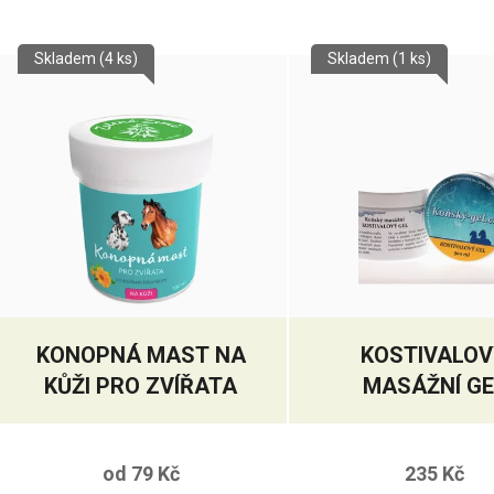
Skladem
(4 ks)
Skladem
(1 ks)
KONOPNÁ MAST NA
KOSTIVALO
KŮŽI PRO ZVÍŘATA
MASÁŽNÍ GE
od
79 Kč
235 Kč