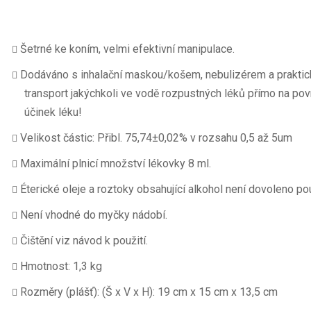
Šetrné ke koním, velmi efektivní manipulace.
Dodáváno s inhalační maskou/košem, nebulizérem a praktick
transport jakýchkoli ve vodě rozpustných léků přímo na povrc
účinek léku!
Velikost částic: Přibl. 75,74±0,02% v rozsahu 0,5 až 5um
Maximální plnicí množství lékovky 8 ml.
Éterické oleje a roztoky obsahující alkohol není dovoleno po
Není vhodné do myčky nádobí.
Čištění viz návod k použití.
Hmotnost: 1,3 kg
Rozměry (plášť): (Š x V x H): 19 cm x 15 cm x 13,5 cm