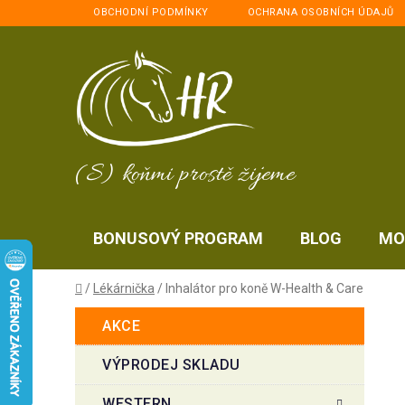
Přejít
OBCHODNÍ PODMÍNKY
OCHRANA OSOBNÍCH ÚDAJŮ
na
obsah
(S) koňmi prostě žijeme
BONUSOVÝ PROGRAM
BLOG
MO
Domů
/
Lékárnička
/
Inhalátor pro koně W-Health & Care
P
K
Přeskočit
AKCE
a
kategorie
o
t
s
VÝPRODEJ SKLADU
e
t
g
WESTERN