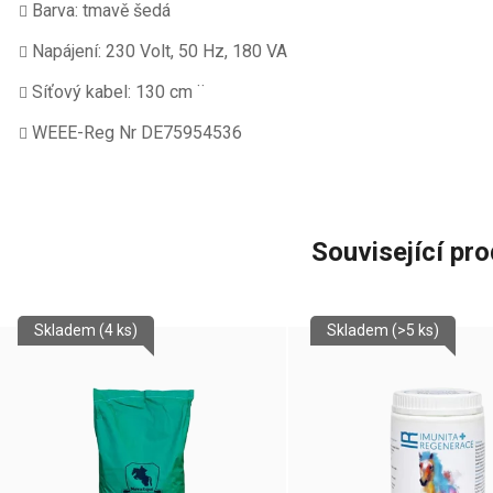
Barva: tmavě šedá
Napájení: 230 Volt, 50 Hz, 180 VA
Síťový kabel: 130 cm ¨
WEEE-Reg Nr DE75954536
Související pr
Skladem
(4 ks)
Skladem
(>5 ks)