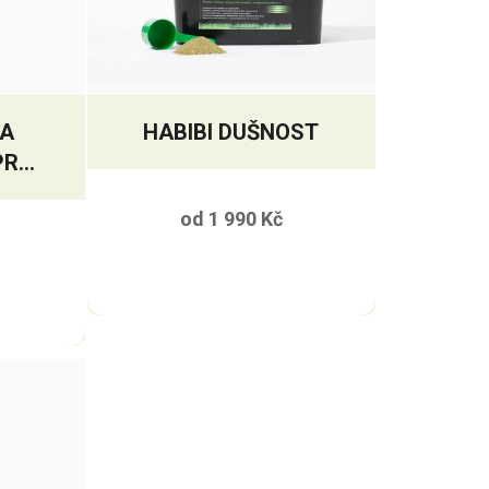
 A
HABIBI DUŠNOST
PRO
od
1 990 Kč