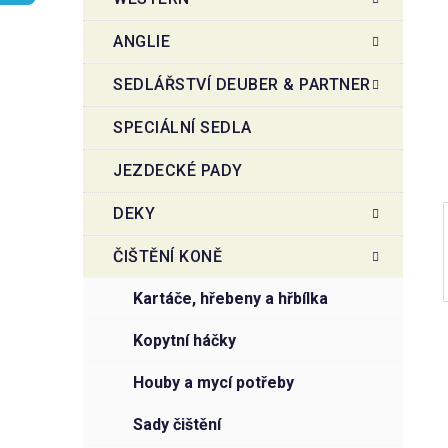
r
o
a
r
ANGLIE
i
n
e
n
SEDLÁŘSTVÍ DEUBER & PARTNER
í
SPECIÁLNÍ SEDLA
p
a
JEZDECKÉ PADY
n
e
DEKY
l
ČIŠTĚNÍ KONĚ
kartáče, hřebeny a hřbílka
kopytní háčky
houby a mycí potřeby
sady čištění