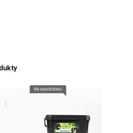
odukty
Na objednávku