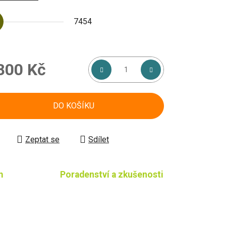
7454
800 Kč
á cena:
DO KOŠÍKU
Zeptat se
Sdílet
m
Poradenství a zkušenosti