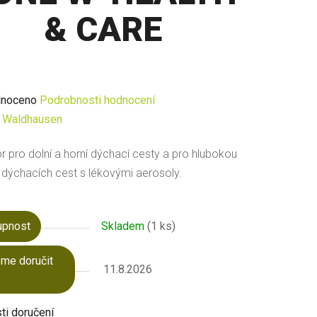
& CARE
né
noceno
Podrobnosti hodnocení
ení
:
Waldhausen
u
or pro dolní a horní dýchací cesty a pro hlubokou
i dýchacích cest s lékovými aerosoly.
upnost
Skladem
(1 ks)
ek.
me doručit
11.8.2026
i doručení