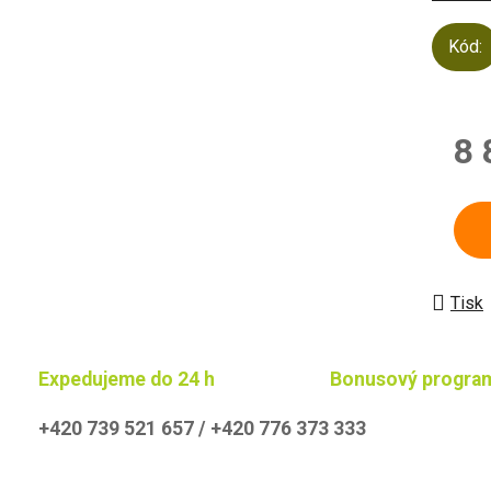
Kód:
8 
Měrn
Tisk
Expedujeme do 24 h
Bonusový progra
+420 739 521 657 / +420 776 373 333