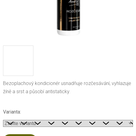
Bezoplachový kondicionér usnadňuje rozčesávání, vyhlazuje
žíně a srst a působí antistaticky.
Varianta: