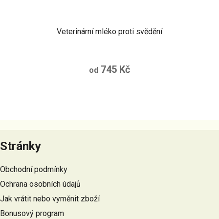
Veterinární mléko proti svědění
745 Kč
od
Z
á
Stránky
p
a
Obchodní podmínky
t
Ochrana osobních údajů
í
Jak vrátit nebo vyměnit zboží
Bonusový program