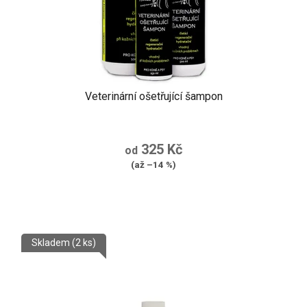
Veterinární ošetřující šampon
325 Kč
od
(až –14 %)
Skladem
(2 ks)