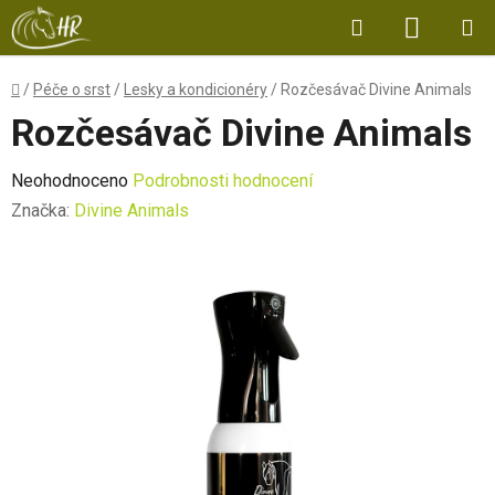
Přejít
Hledat
NÁKUP
na
obsah
KOŠÍK
Domů
/
Péče o srst
/
Lesky a kondicionéry
/
Rozčesávač Divine Animals
Rozčesávač Divine Animals
Průměrné
Neohodnoceno
Podrobnosti hodnocení
hodnocení
Značka:
Divine Animals
produktu
je
0,0
z
5
hvězdiček.