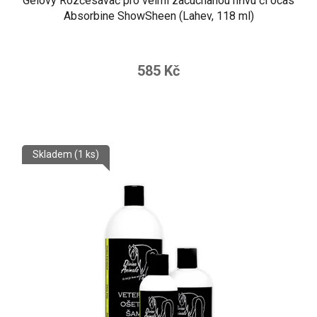
Gelový Rozčesávač pro velmi zacuchanou hřívu či ocas
Absorbine ShowSheen (Lahev, 118 ml)
585 Kč
Skladem
(1 ks)