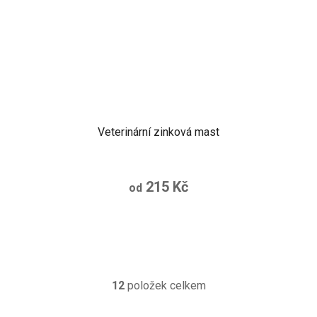
Veterinární zinková mast
215 Kč
od
12
položek celkem
O
v