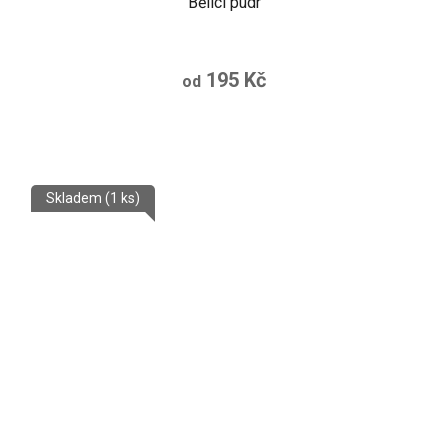
Bělící pudr
195 Kč
od
Skladem
(1 ks)