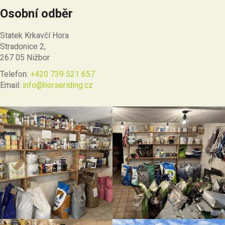
Osobní odběr
Statek Krkavčí Hora
Stradonice 2,
267 05 Nižbor
Telefon:
+420 739 521 657
Email:
info@horseriding.cz