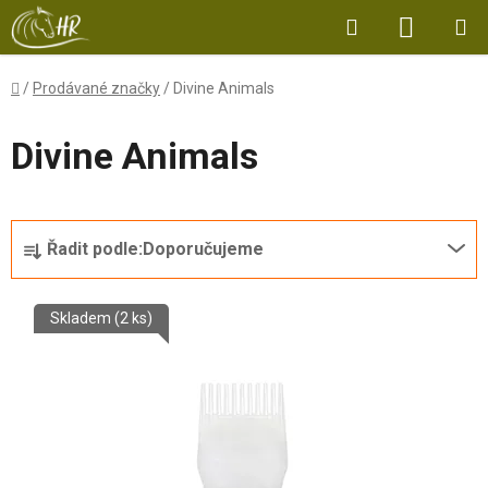
Přejít
Hledat
NÁKUP
na
obsah
KOŠÍK
Domů
/
Prodávané značky
/
Divine Animals
Divine Animals
Ř
Řadit podle:
Doporučujeme
a
z
V
e
Skladem
(2 ks)
ý
n
p
í
i
p
s
r
p
o
r
d