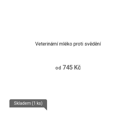
Veterinární mléko proti svědění
745 Kč
od
Skladem
(1 ks)