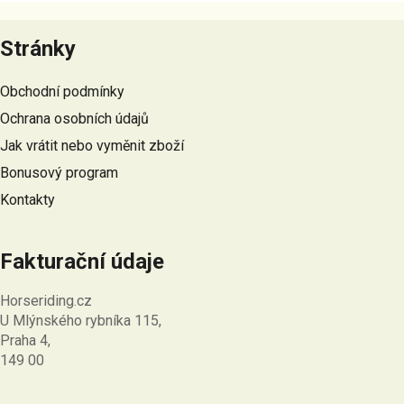
l
Z
á
á
Stránky
d
p
a
a
c
Obchodní podmínky
t
í
Ochrana osobních údajů
p
í
r
Jak vrátit nebo vyměnit zboží
v
Bonusový program
k
Kontakty
y
v
ý
Fakturační údaje
p
i
Horseriding.cz
s
U Mlýnského rybníka 115,
u
Praha 4,
149 00