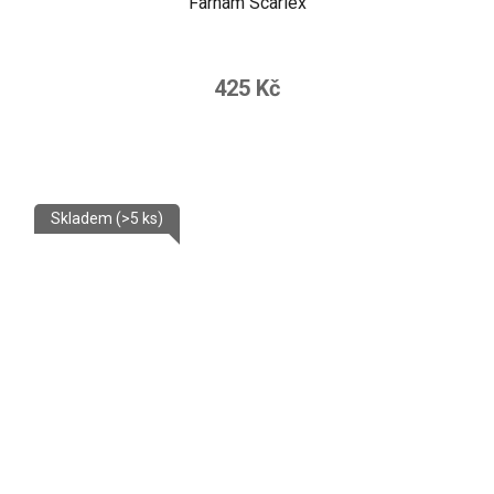
Farnam Scarlex
425 Kč
Skladem
(>5 ks)