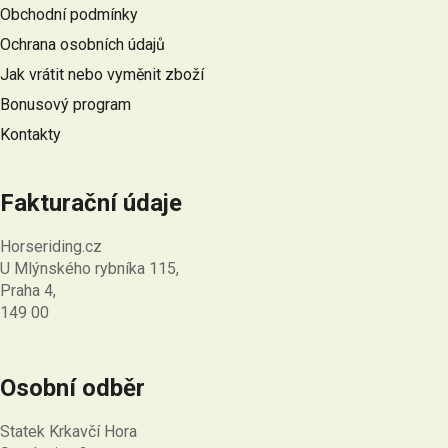
a
c
Obchodní podmínky
t
í
Ochrana osobních údajů
p
í
r
Jak vrátit nebo vyměnit zboží
v
Bonusový program
k
Kontakty
y
v
ý
Fakturační údaje
p
i
Horseriding.cz
s
U Mlýnského rybníka 115,
u
Praha 4,
149 00
Osobní odběr
Statek Krkavčí Hora