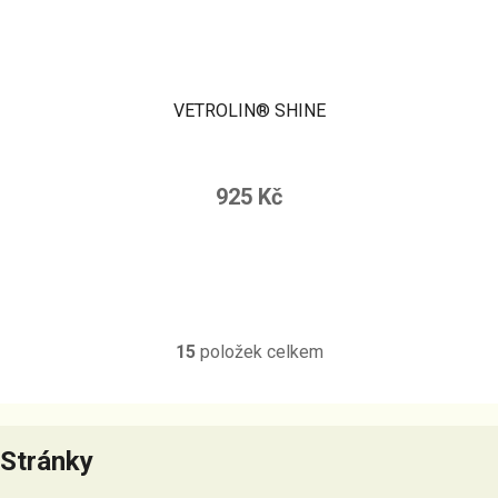
VETROLIN® SHINE
925 Kč
15
položek celkem
O
v
l
Z
á
á
Stránky
d
p
a