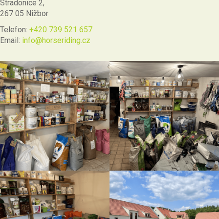
Stradonice 2,
267 05 Nižbor
Telefon:
+420 739 521 657
Email:
info@horseriding.cz