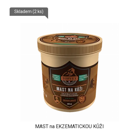
Skladem
(2 ks)
MAST na EKZEMATICKOU KŮŽI
Průměrné