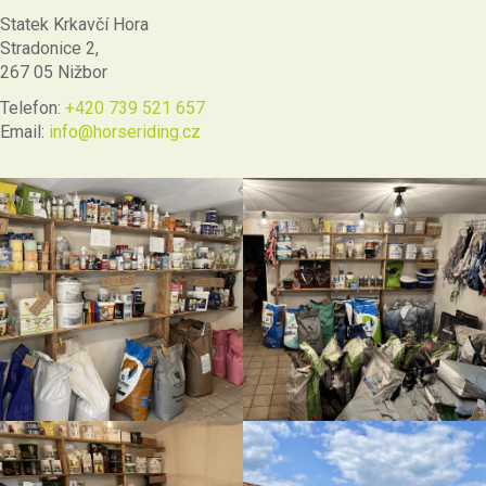
Statek Krkavčí Hora
Stradonice 2,
267 05 Nižbor
Telefon:
+420 739 521 657
Email:
info@horseriding.cz