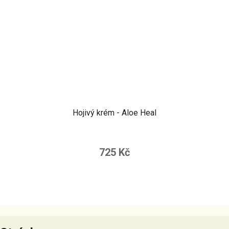
Hojivý krém - Aloe Heal
725 Kč
Z
á