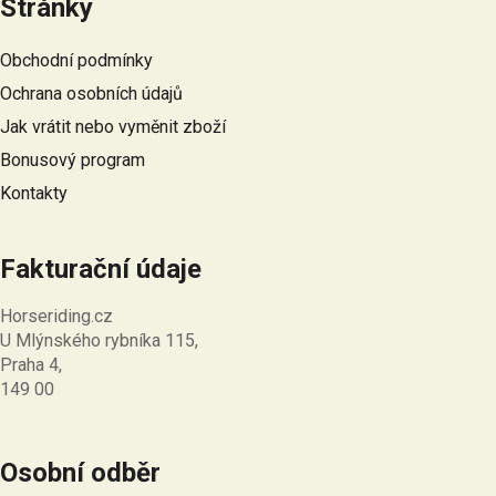
Stránky
p
a
Obchodní podmínky
t
Ochrana osobních údajů
í
Jak vrátit nebo vyměnit zboží
Bonusový program
Kontakty
Fakturační údaje
Horseriding.cz
U Mlýnského rybníka 115,
Praha 4,
149 00
Osobní odběr