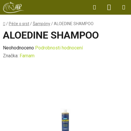
Přejít
Hledat
NÁKUP
na
obsah
KOŠÍK
Domů
/
Péče o srst
/
Šampóny
/
ALOEDINE SHAMPOO
ALOEDINE SHAMPOO
Průměrné
Neohodnoceno
Podrobnosti hodnocení
hodnocení
Značka:
Farnam
produktu
je
0,0
z
5
hvězdiček.