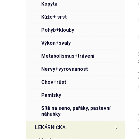
kopyta
kůže+ srst
pohyb+klouby
výkon+svaly
metabolismus+trávení
nervy+vyrovnanost
chov+růst
pamlsky
sítě na seno, pařáky, pastevní
náhubky
LÉKÁRNIČKA