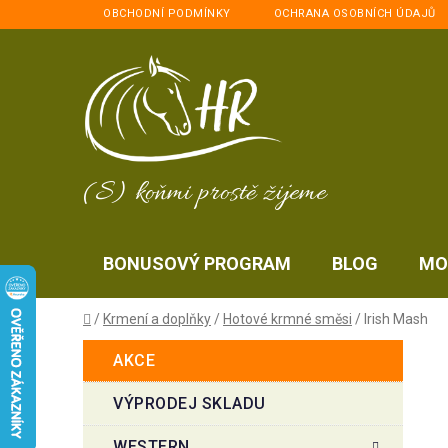
Přejít
OBCHODNÍ PODMÍNKY
OCHRANA OSOBNÍCH ÚDAJŮ
na
obsah
(S) koňmi prostě žijeme
BONUSOVÝ PROGRAM
BLOG
MO
Domů
/
Krmení a doplňky
/
Hotové krmné směsi
/
Irish Mash
P
K
Přeskočit
AKCE
a
kategorie
o
t
s
VÝPRODEJ SKLADU
e
t
g
WESTERN