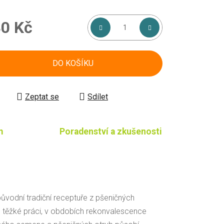
0 Kč
á cena:
DO KOŠÍKU
Zeptat se
Sdílet
m
Poradenství a zkušenosti
 původní tradiční receptuře z pšeničných
o těžké práci, v obdobích rekonvalescence