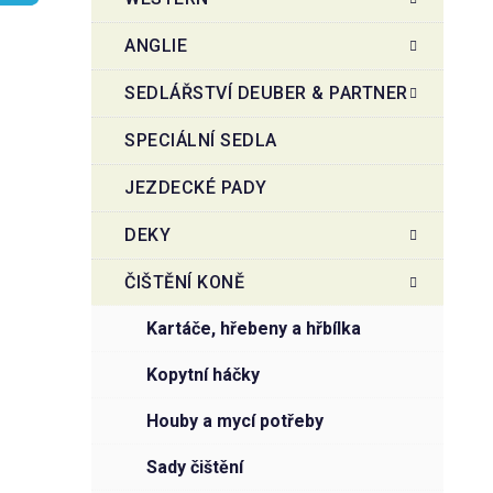
r
o
a
r
ANGLIE
i
n
e
n
SEDLÁŘSTVÍ DEUBER & PARTNER
í
SPECIÁLNÍ SEDLA
p
a
JEZDECKÉ PADY
n
e
DEKY
l
ČIŠTĚNÍ KONĚ
kartáče, hřebeny a hřbílka
kopytní háčky
houby a mycí potřeby
sady čištění