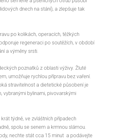
ěného semene a pšeničných otrub působí
klidových dnech na stání), a zlepšuje tak
potravu po kolikách, operacích, těžkých
odporuje regeneraci po soutěžích, v období
ní a výměny srsti.
deckých poznatků z oblasti výživy. Žluté
m, umožňuje rychlou přípravu bez vaření.
ká stravitelnost a dietetické působení je
 vybranými bylinami, pivovarskými
rát týdně, ve zvláštních případech
radně, spolu se senem a krmnou slámou.
ody, nechte stát cca 15 minut a podávejte