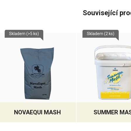
Související pr
Skladem
(>5 ks)
Skladem
(2 ks)
NOVAEQUI MASH
SUMMER MA