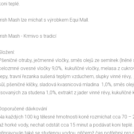
koni teplé.
Irish Mash lze míchat s výrobkem Equi Mall.
Irish Mash - Krmivo s tradicí
Složení:
Pšeničné otruby, ječmenné vločky, směs olejů ze semínek (lněn
celozrnné ovesné vločky 9,0%, kukuřičné vločky, melasa z cukrové
řepy, travní řezanka sušená teplým vzduchem, slupky vinné révy, 
sůl, pšeničné klíčky, sladová kvasnicová mladina 1,0%, směs olejů
lisovaných za studena 1,0%, extrakt z jader vinné révy, kukuřičné 
Doporučené dávkování
Na každých 100 kg tělesné hmotnosti koně rozmíchat cca 70 – 2
až horké vody, nechat odstát cca 15 minut a podávat koni teplé.
připravován také se studenou vodou, přičemž čas potřebný pro n