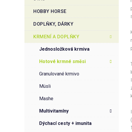
HOBBY HORSE
DOPLŇKY, DÁRKY
KRMENÍ A DOPLŇKY
jednosložková krmiva
hotové krmné směsi
granulované krmivo
müsli
mashe
multivitamíny
dýchací cesty + imunita