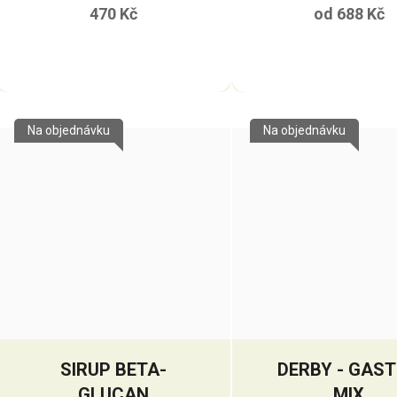
470 Kč
od
688 Kč
Na objednávku
Na objednávku
SIRUP BETA-
DERBY - GAS
GLUCAN
MIX