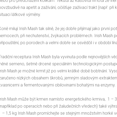
nebo pro předcházení kolikám. Tekutá až kašovitá hmota ze ln
povzbudivě na apetit a zažívání, očišťuje zažívací trakt (např. při 
situaci látkové výměny.
Koně milují Irish Mash tak silně, že jej dobře přijímají jako první 
nemocech, při nechutenství, žvýkacích problémech. Irish Mash p
připouštění, po porodech a velmi dobře se osvědčil i v období líná
Tradiční receptura Irish Mash byla vyvinuta podle nejnovějších vě
lněné semeno, šetrně drcené speciálním technologickým postupe
Irish Mash je možné krmit již po velmi krátké době bobtnání. Vyso
zaručeno nízkých obsahem škrobů, jemným sladovým extraktem,
kvasnicemi a fermentovanými obilovinami bohatými na enzymy.
Irish Mash může být krmen namísto energetického krmiva, 1 – 3 k
(například po operacích nebo při žaludečních vředech) také výh
1 – 1,5 kg Irish Mash promíchejte se stejným množstvím horké v