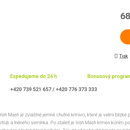
68
Měrn
Tisk
Expedujeme do 24 h
Bonusový progra
+420 739 521 657 / +420 776 373 333
Irish Mash je zvláštně jemné chutné krmivo, které je velmi blízké
otrub a lněného semínka. Po staletí je Irish Mash krmen koním p