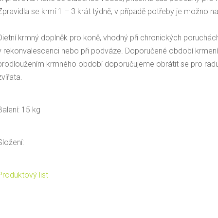
Zpravidla se krmí 1 – 3 krát týdně, v případě potřeby je možno 
Dietní krmný doplněk pro koně, vhodný při chronických poruchác
v rekonvalescenci nebo při podváze. Doporučené období krmení
prodloužením krmného období doporučujeme obrátit se pro radu 
zvířata.
Balení: 15 kg
Složení:
Produktový list