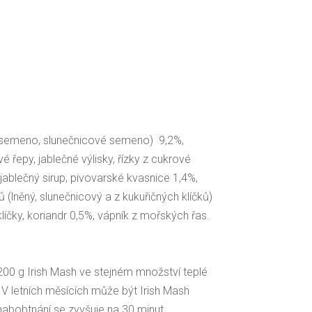
é semeno, slunečnicové semeno) 9,2%,
 řepy, jablečné výlisky, řízky z cukrové
jablečný sirup, pivovarské kvasnice 1,4%,
 (lněný, slunečnicový a z kukuřičných klíčků)
klíčky, koriandr 0,5%, vápník z mořských řas.
00 g Irish Mash ve stejném množství teplé
 V letních měsících může být Irish Mash
abobtnání se zvyšuje na 30 minut.