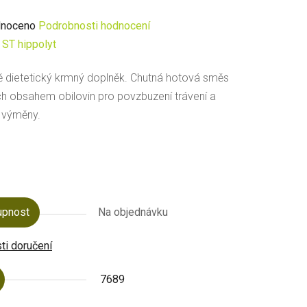
né
noceno
Podrobnosti hodnocení
ení
:
ST hippolyt
u
ě dietetický krmný doplněk. Chutná hotová směs
ch obsahem obilovin pro povzbuzení trávení a
 výměny.
ek.
upnost
Na objednávku
i doručení
7689