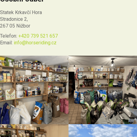
Statek Krkavčí Hora
Stradonice 2,
267 05 Nižbor
Telefon:
+420 739 521 657
Email:
info@horseriding.cz