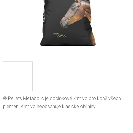
® Pellets Metabolic je doplňkové krmivo pro koně všech
plemen. Krmivo neobsahuje klasické obilniny.