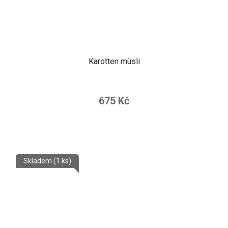
Karotten müsli
675 Kč
Skladem
(1 ks)