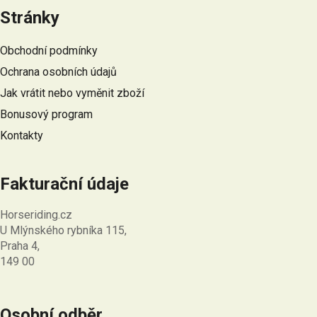
á
Stránky
p
a
Obchodní podmínky
t
Ochrana osobních údajů
í
Jak vrátit nebo vyměnit zboží
Bonusový program
Kontakty
Fakturační údaje
Horseriding.cz
U Mlýnského rybníka 115,
Praha 4,
149 00
Osobní odběr