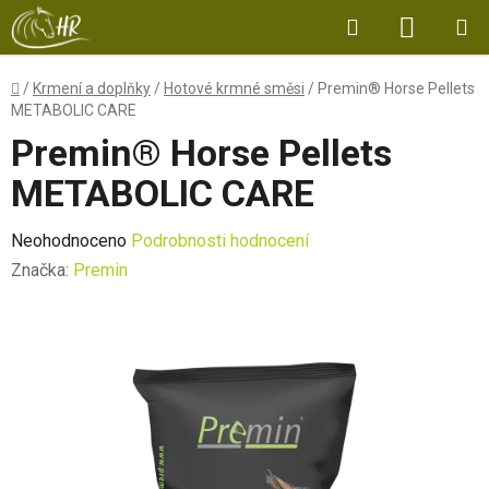
Přejít
Hledat
NÁKUP
na
obsah
KOŠÍK
Domů
/
Krmení a doplňky
/
Hotové krmné směsi
/
Premin® Horse Pellets
METABOLIC CARE
Premin® Horse Pellets
METABOLIC CARE
Průměrné
Neohodnoceno
Podrobnosti hodnocení
hodnocení
Značka:
Premin
produktu
je
0,0
z
5
hvězdiček.