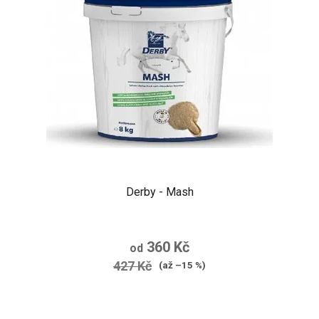
Derby - Mash
360 Kč
od
427 Kč
(až –15 %)