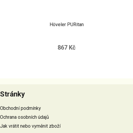
Höveler PURitan
867 Kč
Z
á
Stránky
p
a
Obchodní podmínky
t
Ochrana osobních údajů
í
Jak vrátit nebo vyměnit zboží