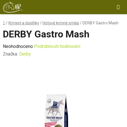
Přejít
Hl
na
obsah
Domů
/
Krmení a doplňky
/
Hotové krmné směsi
/
DERBY Gastro Mash
DERBY Gastro Mash
Průměrné
Neohodnoceno
Podrobnosti hodnocení
hodnocení
Značka:
Derby
produktu
je
0,0
z
5
hvězdiček.