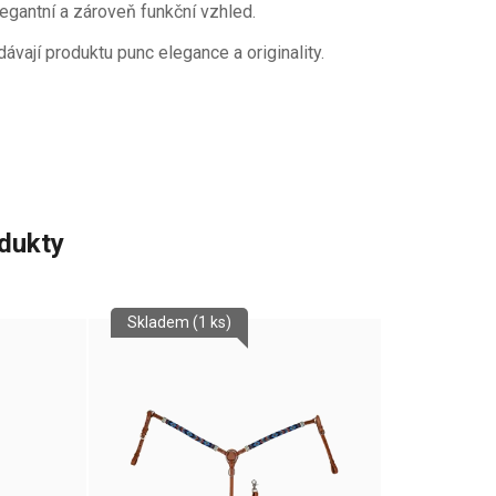
legantní a zároveň funkční vzhled.
vají produktu punc elegance a originality.
odukty
Skladem
(1 ks)