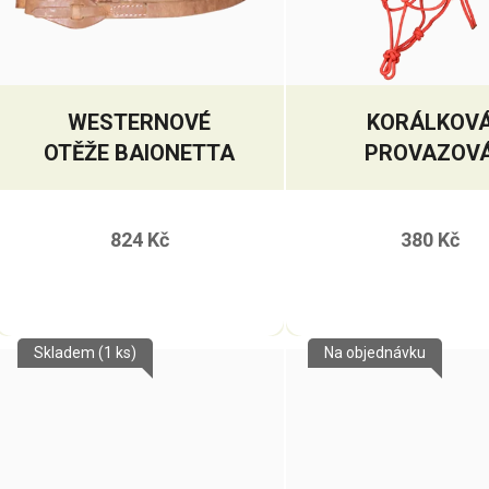
WESTERNOVÉ
KORÁLKOV
OTĚŽE BAIONETTA
PROVAZOV
OHLÁVKA PEA
824 Kč
380 Kč
Skladem
(1 ks)
Na objednávku