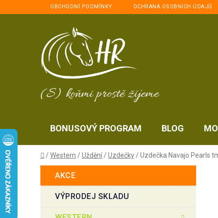
Přejít
OBCHODNÍ PODMÍNKY
OCHRANA OSOBNÍCH ÚDAJŮ
na
obsah
(S) koňmi prostě žijeme
BONUSOVÝ PROGRAM
BLOG
MO
Domů
/
Western
/
Uždění
/
Uzdečky
/
Uzdečka Navajo Pearls 
P
K
Přeskočit
AKCE
a
kategorie
o
t
s
VÝPRODEJ SKLADU
e
t
g
WESTERN