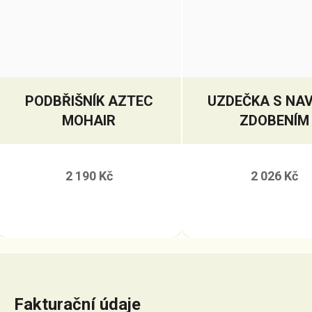
PODBŘIŠNÍK AZTEC
UZDEČKA S NA
MOHAIR
ZDOBENÍM
2 190 Kč
2 026 Kč
Fakturační údaje