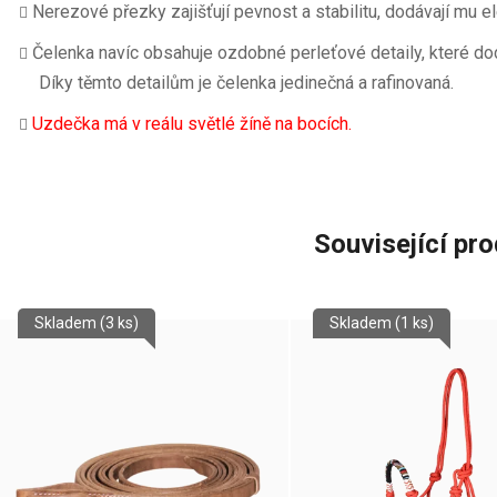
Nerezové přezky zajišťují pevnost a stabilitu, dodávají mu e
Čelenka navíc obsahuje ozdobné perleťové detaily, které dodá
Díky těmto detailům je čelenka jedinečná a rafinovaná.
Uzdečka má v reálu světlé žíně na bocích.
Související pr
Skladem
(3 ks)
Skladem
(1 ks)