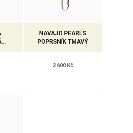
Á
NAVAJO PEARLS
Á
POPRSNÍK TMAVÝ
RLS
2 600 Kč