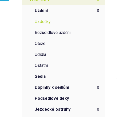
r
o
a
r
uždění
i
n
e
n
uzdečky
í
bezudidlové uždění
p
a
otěže
n
udidla
e
l
ostatní
sedla
doplňky k sedlům
podsedlové deky
jezdecké ostruhy