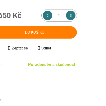
650 Kč
á cena:
DO KOŠÍKU
Zeptat se
Sdílet
m
Poradenství a zkušenosti
e.