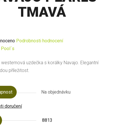
TMAVÁ
né
noceno
Podrobnosti hodnocení
ení
:
Pool´s
u
westernová uzdečka s korálky Navajo. Elegantní
dou příležitost.
upnost
Na objednávku
ek.
i doručení
8813