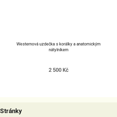
Westernová uzdečka s korálky a anatomickým
nátylníkem
2 500 Kč
Z
á
Stránky
p