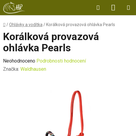
Přejít
Hledat
NÁKUP
na
obsah
KOŠÍK
Domů
/
Ohlávky a vodítka
/
Korálková provazová ohlávka Pearls
Korálková provazová
ohlávka Pearls
Průměrné
Neohodnoceno
Podrobnosti hodnocení
hodnocení
Značka:
Waldhausen
produktu
je
0,0
z
5
hvězdiček.