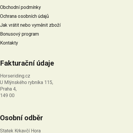
a
Obchodní podmínky
t
Ochrana osobních údajů
í
Jak vrátit nebo vyměnit zboží
Bonusový program
Kontakty
Fakturační údaje
Horseriding.cz
U Mlýnského rybníka 115,
Praha 4,
149 00
Osobní odběr
Statek Krkavčí Hora