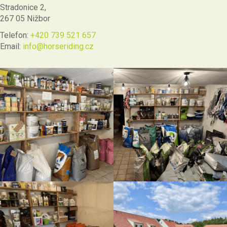
Stradonice 2,
267 05 Nižbor
Telefon:
+420 739 521 657
Email:
info@horseriding.cz