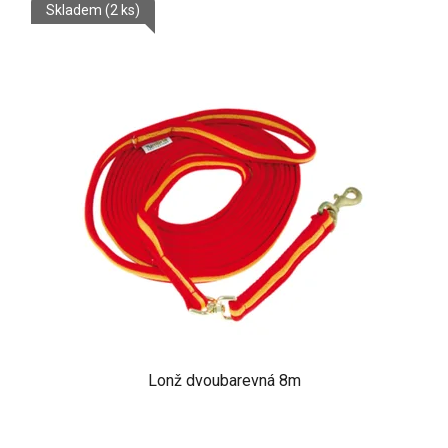
Skladem
(2 ks)
Lonž dvoubarevná 8m
Průměrné
hodnocení