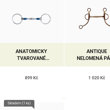
ANATOMICKY
ANTIQUE
TVAROVANÉ
NELOMENÁ P
DVAKRÁT LOMENÉ
UDIDLO SWEET IRON
899 Kč
1 020 Kč
Skladem
(1 ks)