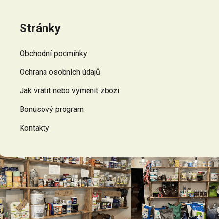
á
p
Stránky
a
t
Obchodní podmínky
í
Ochrana osobních údajů
Jak vrátit nebo vyměnit zboží
Bonusový program
Kontakty