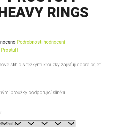
HEAVY RINGS
né
noceno
Podrobnosti hodnocení
ení
:
Prostuff
u
vé stihlo s těžkými kroužky zajišťují dobré přijetí
ými proužky podporující slinění
ek.
: