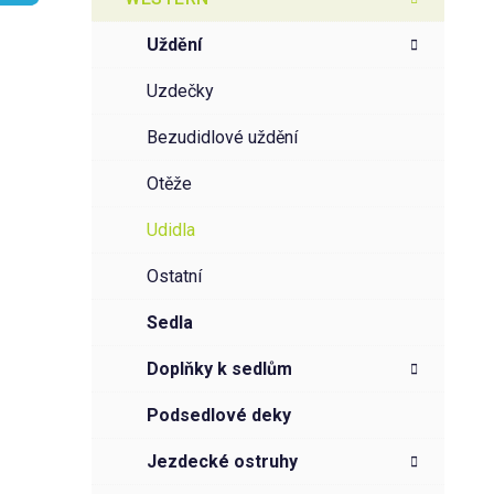
r
o
a
r
uždění
i
n
e
n
uzdečky
í
bezudidlové uždění
p
a
otěže
n
udidla
e
l
ostatní
sedla
doplňky k sedlům
podsedlové deky
jezdecké ostruhy