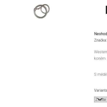
Průměr
Neohod
hodnoc
Značka
produkt
Westerno
je
koněm
0,0
z
5
S měděn
hvězdič
Varianta