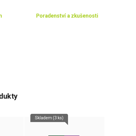
m
Poradenství a zkušenosti
odukty
Skladem
(3 ks)