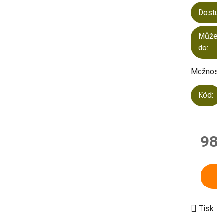
Dost
Může
do:
Možnost
Kód:
98
Měrn
Tisk