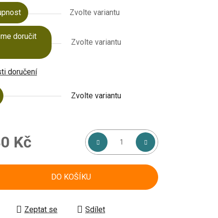
upnost
Zvolte variantu
me doručit
Zvolte variantu
i doručení
Zvolte variantu
0 Kč
á cena:
DO KOŠÍKU
Zeptat se
Sdílet