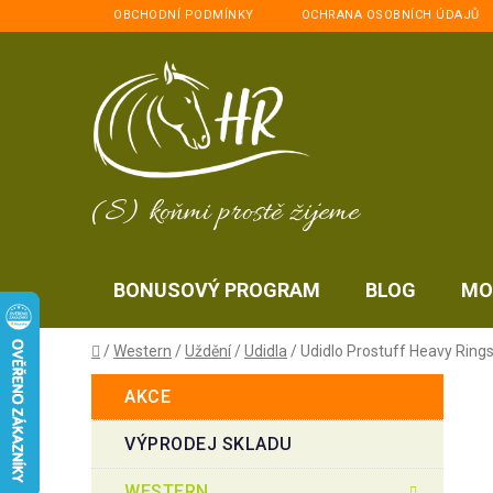
Přejít
OBCHODNÍ PODMÍNKY
OCHRANA OSOBNÍCH ÚDAJŮ
na
obsah
(S) koňmi prostě žijeme
BONUSOVÝ PROGRAM
BLOG
MO
Domů
/
Western
/
Uždění
/
Udidla
/
Udidlo Prostuff Heavy Ring
P
K
Přeskočit
AKCE
a
kategorie
o
t
s
VÝPRODEJ SKLADU
e
t
g
WESTERN