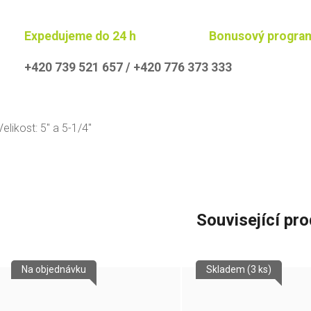
Expedujeme do 24 h
Bonusový progra
+420 739 521 657 / +420 776 373 333
Velikost: 5'' a 5-1/4''
Související pr
Na objednávku
Skladem
(3 ks)