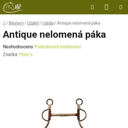
Přejít
Hledat
NÁKUP
na
obsah
KOŠÍK
Domů
/
Western
/
Uždění
/
Udidla
/
Antique nelomená páka
Antique nelomená páka
Průměrné
Neohodnoceno
Podrobnosti hodnocení
hodnocení
Značka:
Pool´s
produktu
je
0,0
z
5
hvězdiček.