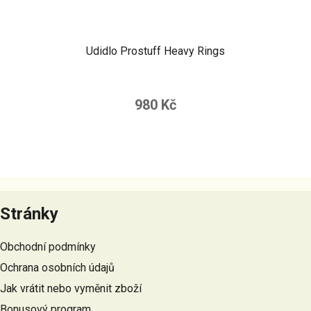
Udidlo Prostuff Heavy Rings
980 Kč
Z
á
Stránky
p
a
Obchodní podmínky
t
Ochrana osobních údajů
í
Jak vrátit nebo vyměnit zboží
Bonusový program