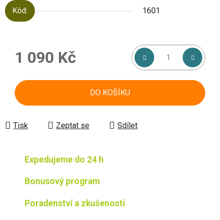
Kód:
1601
1 090 Kč
Měrná cena:
DO KOŠÍKU
Tisk
Zeptat se
Sdílet
Expedujeme do 24 h
Bonusový program
Poradenství a zkušenosti