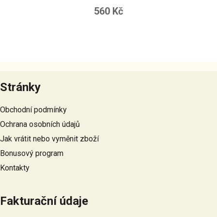
560 Kč
Z
á
Stránky
p
a
Obchodní podmínky
t
Ochrana osobních údajů
í
Jak vrátit nebo vyměnit zboží
Bonusový program
Kontakty
Fakturační údaje