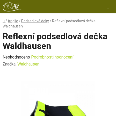
Přejít
Hl
na
obsah
Domů
/
Anglie
/
Podsedlové deky
/
Reflexní podsedlová dečka
Waldhausen
Reflexní podsedlová dečka
Waldhausen
Průměrné
Neohodnoceno
Podrobnosti hodnocení
hodnocení
Značka:
Waldhausen
produktu
je
0,0
z
5
hvězdiček.