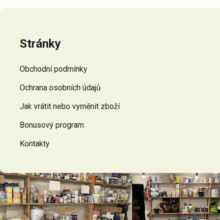
Z
á
p
Stránky
a
t
Obchodní podmínky
í
Ochrana osobních údajů
Jak vrátit nebo vyměnit zboží
Bonusový program
Kontakty