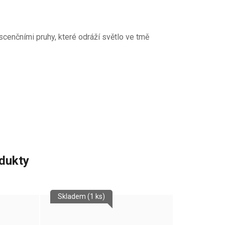
scenčními pruhy, které odráží světlo ve tmě
odukty
Skladem
(1 ks)