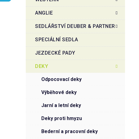
r
o
a
r
ANGLIE
i
n
e
n
SEDLÁŘSTVÍ DEUBER & PARTNER
í
SPECIÁLNÍ SEDLA
p
a
JEZDECKÉ PADY
n
e
DEKY
l
odpocovací deky
výběhové deky
jarní a letní deky
deky proti hmyzu
bederní a pracovní deky