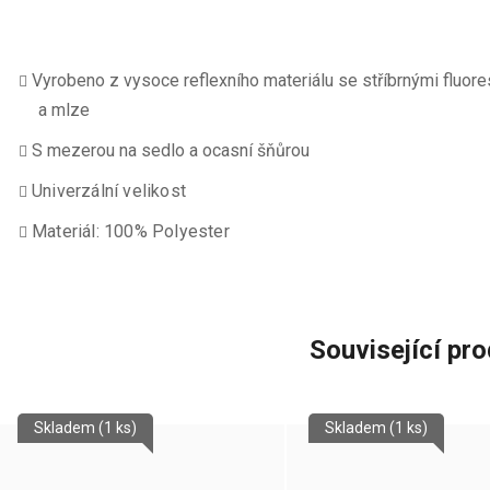
Vyrobeno z vysoce reflexního materiálu se stříbrnými fluore
a mlze
S mezerou na sedlo a ocasní šňůrou
Univerzální velikost
Materiál: 100% Polyester
Související pr
Skladem
(1 ks)
Skladem
(1 ks)