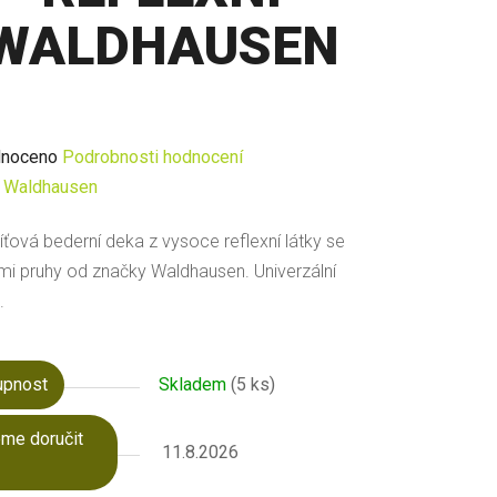
WALDHAUSEN
né
noceno
Podrobnosti hodnocení
ení
:
Waldhausen
u
íťová bederní deka z vysoce reflexní látky se
ými pruhy od značky Waldhausen. Univerzální
.
ek.
upnost
Skladem
(5 ks)
me doručit
11.8.2026