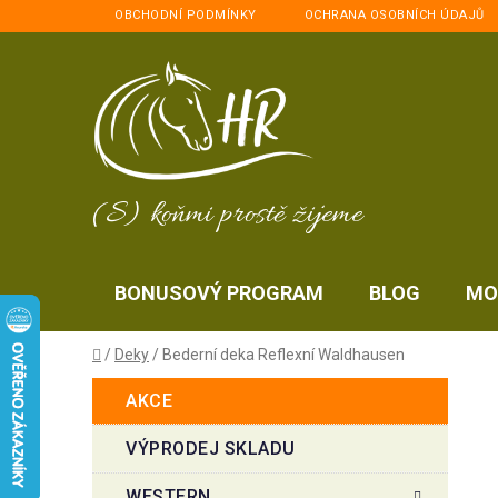
Přejít
OBCHODNÍ PODMÍNKY
OCHRANA OSOBNÍCH ÚDAJŮ
na
obsah
(S) koňmi prostě žijeme
BONUSOVÝ PROGRAM
BLOG
MO
Domů
/
Deky
/
Bederní deka Reflexní Waldhausen
P
K
Přeskočit
AKCE
a
kategorie
o
t
s
VÝPRODEJ SKLADU
e
t
g
WESTERN