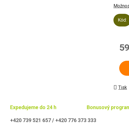
Možnost
Kód:
59
Měrn
Tisk
Expedujeme do 24 h
Bonusový progra
+420 739 521 657 / +420 776 373 333