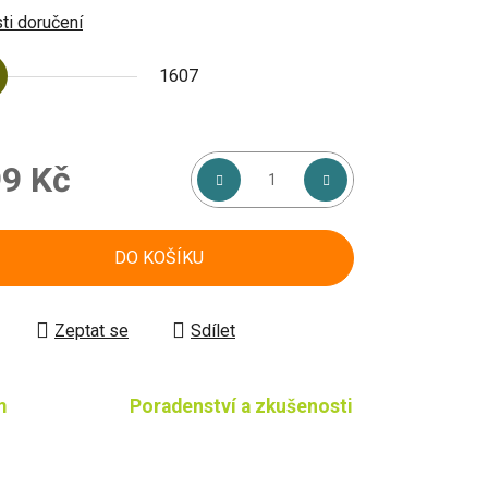
i doručení
1607
9 Kč
á cena:
DO KOŠÍKU
Zeptat se
Sdílet
m
Poradenství a zkušenosti