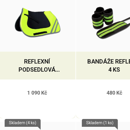
REFLEXNÍ
BANDÁŽE REFL
PODSEDLOVÁ
4 KS
DEČKA
WALDHAUSEN
1 090 Kč
480 Kč
Skladem
(4 ks)
Skladem
(1 ks)