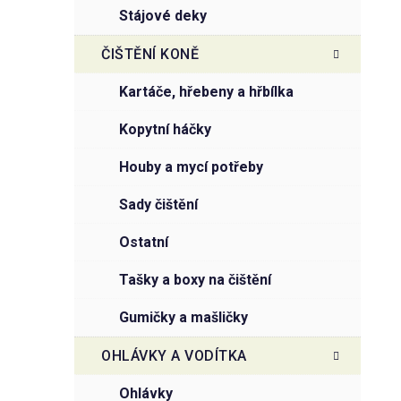
stájové deky
ČIŠTĚNÍ KONĚ
kartáče, hřebeny a hřbílka
kopytní háčky
houby a mycí potřeby
sady čištění
ostatní
tašky a boxy na čištění
gumičky a mašličky
OHLÁVKY A VODÍTKA
ohlávky