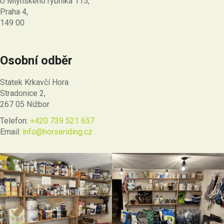
U Mlýnského rybníka 115,
Praha 4,
149 00
Osobní odběr
Statek Krkavčí Hora
Stradonice 2,
267 05 Nižbor
Telefon:
+420 739 521 657
Email:
info@horseriding.cz