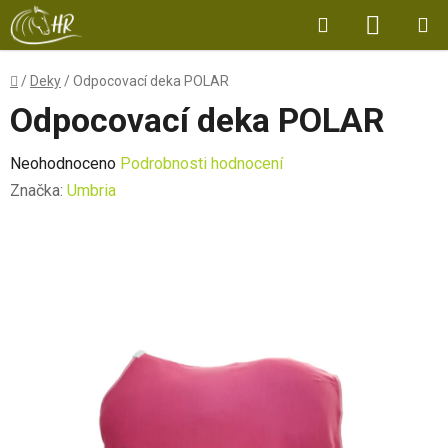
Přejít
Hledat
NÁKUP
na
obsah
KOŠÍK
Domů
/
Deky
/
Odpocovací deka POLAR
Odpocovací deka POLAR
Průměrné
Neohodnoceno
Podrobnosti hodnocení
hodnocení
Značka:
Umbria
produktu
je
0,0
z
5
hvězdiček.