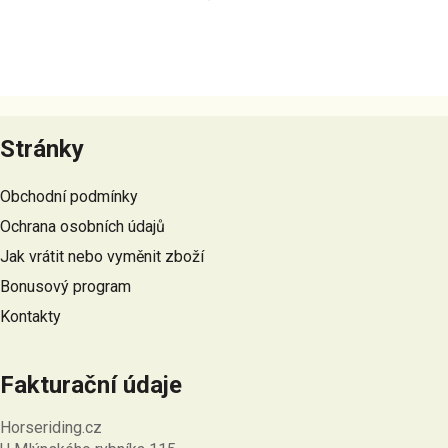
Z
á
Stránky
p
a
Obchodní podmínky
t
Ochrana osobních údajů
í
Jak vrátit nebo vyměnit zboží
Bonusový program
Kontakty
Fakturační údaje
Horseriding.cz