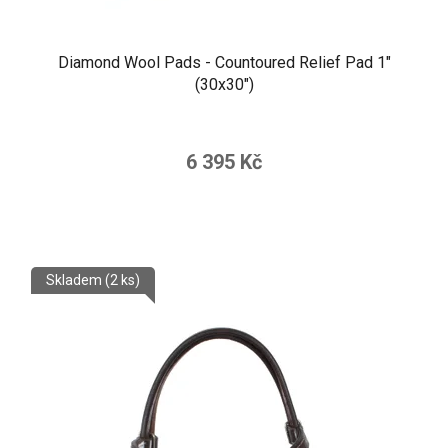
Diamond Wool Pads - Countoured Relief Pad 1"
(30x30")
6 395 Kč
Skladem
(2 ks)