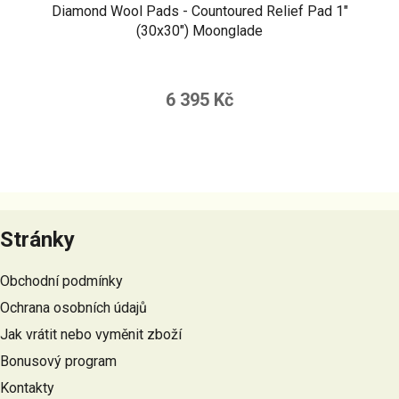
Diamond Wool Pads - Countoured Relief Pad 1"
(30x30") Moonglade
6 395 Kč
Z
á
Stránky
p
a
Obchodní podmínky
t
Ochrana osobních údajů
í
Jak vrátit nebo vyměnit zboží
Bonusový program
Kontakty