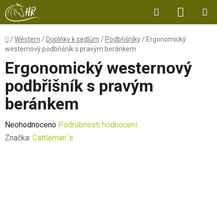
Přejít
Hledat
NÁKUP
na
obsah
KOŠÍK
Domů
/
Western
/
Doplňky k sedlům
/
Podbřišníky
/
Ergonomický
westernový podbřišník s pravým beránkem
Ergonomický westernový
podbřišník s pravým
beránkem
Průměrné
Neohodnoceno
Podrobnosti hodnocení
hodnocení
Značka:
Cattleman´s
produktu
je
0,0
z
5
hvězdiček.