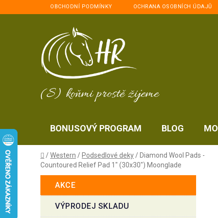
Přejít
OBCHODNÍ PODMÍNKY
OCHRANA OSOBNÍCH ÚDAJŮ
na
obsah
(S) koňmi prostě žijeme
BONUSOVÝ PROGRAM
BLOG
MO
Domů
/
Western
/
Podsedlové deky
/
Diamond Wool Pads -
Countoured Relief Pad 1" (30x30") Moonglade
P
K
Přeskočit
AKCE
a
kategorie
o
t
s
VÝPRODEJ SKLADU
e