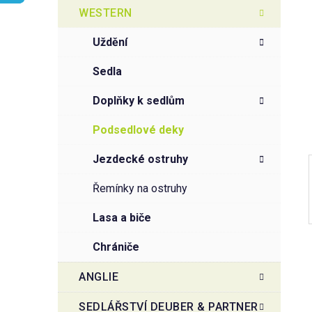
t
g
WESTERN
r
o
a
r
uždění
i
n
e
n
sedla
í
doplňky k sedlům
p
a
podsedlové deky
n
jezdecké ostruhy
e
l
řemínky na ostruhy
lasa a biče
chrániče
ANGLIE
SEDLÁŘSTVÍ DEUBER & PARTNER