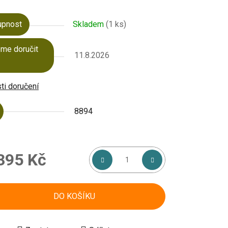
upnost
Skladem
(1 ks)
ek.
me doručit
11.8.2026
i doručení
8894
395 Kč
á cena:
DO KOŠÍKU