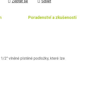
Zeptat se
Sdílet
m
Poradenství a zkušenosti
 1/2" vlněné plstěné podložky, které lze