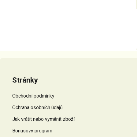
Z
á
p
Stránky
a
t
Obchodní podmínky
í
Ochrana osobních údajů
Jak vrátit nebo vyměnit zboží
Bonusový program