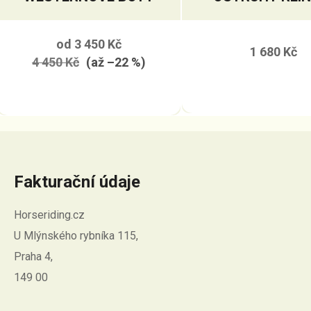
od
3 450 Kč
1 680 Kč
4 450 Kč
(až –22 %)
Fakturační údaje
Horseriding.cz
U Mlýnského rybníka 115,
Praha 4,
149 00