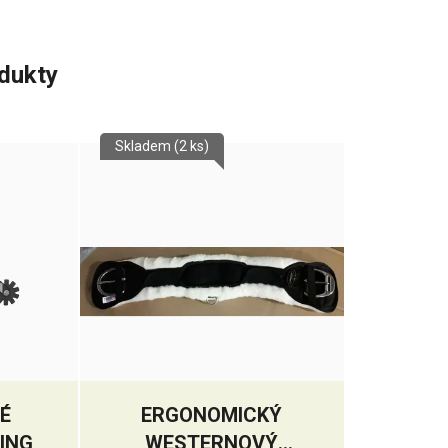
odukty
Skladem
(2 ks)
É
ERGONOMICKÝ
ING
WESTERNOVÝ