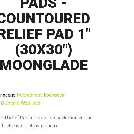
PADS -
COUNTOURED
RELIEF PAD 1"
(30X30")
MOONGLADE
né
noceno
Podrobnosti hodnocení
ení
:
Diamond Wool pad
u
ed Relief Pad má odolnou bavlněnou vrchní
s 1" vlněným plstěným dnem.