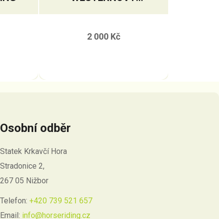
PODBŘIŠNÍK S
PRAVÝM BERÁNKEM
2 000 Kč
Osobní odběr
Statek Krkavčí Hora
Stradonice 2,
267 05 Nižbor
Telefon:
+420 739 521 657
Email:
info@horseriding.cz