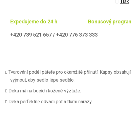
Tisk
Expedujeme do 24 h
Bonusový progra
+420 739 521 657 / +420 776 373 333
Tvarování podél páteře pro okamžité přilnutí. Kapsy obsahují
vyjmout, aby sedlo lépe sedělo.
Deka má na bocích kožené výztuže.
Deka perfektně odvádí pot a tlumí nárazy.