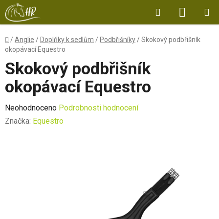
Přejít
Hledat
NÁKUP
na
obsah
KOŠÍK
Domů
/
Anglie
/
Doplňky k sedlům
/
Podbřišníky
/
Skokový podbřišník
okopávací Equestro
Skokový podbřišník
okopávací Equestro
Průměrné
Neohodnoceno
Podrobnosti hodnocení
hodnocení
Značka:
Equestro
produktu
je
0,0
z
5
hvězdiček.