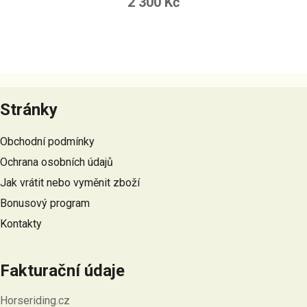
2 300 Kč
Z
á
Stránky
p
a
Obchodní podmínky
t
Ochrana osobních údajů
í
Jak vrátit nebo vyměnit zboží
Bonusový program
Kontakty
Fakturační údaje
Horseriding.cz