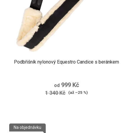
Podbřišník nylonový Equestro Candice s beránkem
999 Kč
od
1 340 Kč
(až –25 %)
Na objednávku