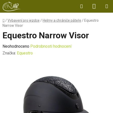
Přejít
Hledat
NÁKUP
na
obsah
KOŠÍK
Domů
/
Vybavení pro jezdce
/
Helmy a chrániče páteře
/
Equestro
Narrow Visor
Equestro Narrow Visor
Průměrné
Neohodnoceno
Podrobnosti hodnocení
hodnocení
Značka:
Equestro
produktu
je
0,0
z
5
hvězdiček.