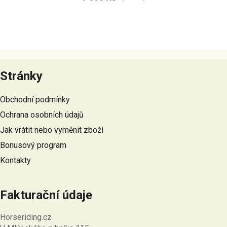
Z
á
Stránky
p
a
Obchodní podmínky
t
Ochrana osobních údajů
í
Jak vrátit nebo vyměnit zboží
Bonusový program
Kontakty
Fakturační údaje
Horseriding.cz