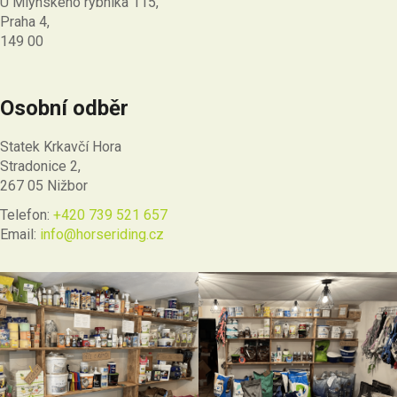
U Mlýnského rybníka 115,
Praha 4,
149 00
Osobní odběr
Statek Krkavčí Hora
Stradonice 2,
267 05 Nižbor
Telefon:
+420 739 521 657
Email:
info@horseriding.cz