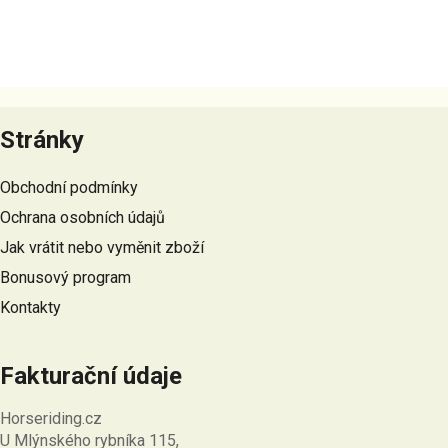
Z
á
Stránky
p
a
Obchodní podmínky
t
Ochrana osobních údajů
í
Jak vrátit nebo vyměnit zboží
Bonusový program
Kontakty
Fakturační údaje
Horseriding.cz
U Mlýnského rybníka 115,