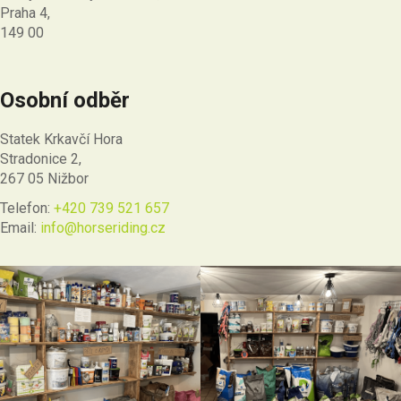
Praha 4,
149 00
Osobní odběr
Statek Krkavčí Hora
Stradonice 2,
267 05 Nižbor
Telefon:
+420 739 521 657
Email:
info@horseriding.cz