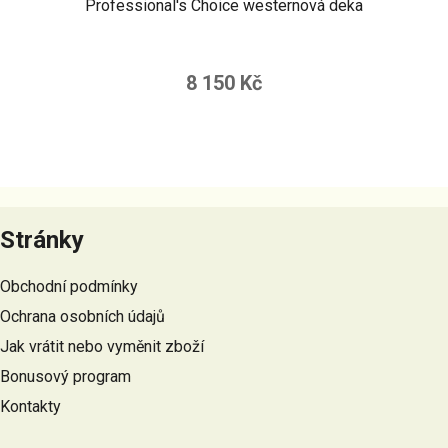
Professional's Choice westernová deka
8 150 Kč
Z
á
Stránky
p
a
Obchodní podmínky
t
Ochrana osobních údajů
í
Jak vrátit nebo vyměnit zboží
Bonusový program
Kontakty