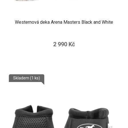
Westernová deka Arena Masters Black and White
Průměrné
hodnocení
2 990 Kč
produktu
je
5,0
z
Skladem
(1 ks)
5
hvězdiček.