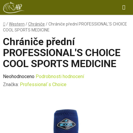
Přejít
Hl
na
obsah
Domů
/
Western
/
Chrániče
/
Chrániče přední PROFESSIONAL'S CHOICE
COOL SPORTS MEDICINE
Chrániče přední
PROFESSIONAL'S CHOICE
COOL SPORTS MEDICINE
Průměrné
Neohodnoceno
Podrobnosti hodnocení
hodnocení
Značka:
Professional´s Choice
produktu
je
0,0
z
5
hvězdiček.