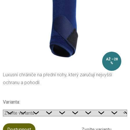
AŽ –28
%
Luxusní chrániče na přední nohy, který zaručují nejvyšší
ochranu a pohodlí.
Varianta:
Dostupnost
Zvolte variantu