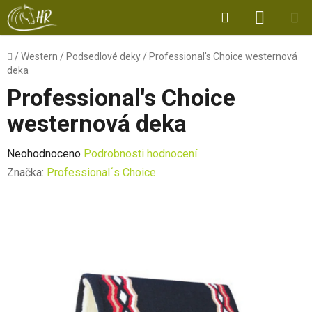
Přejít
Hledat
NÁKUP
na
obsah
KOŠÍK
Domů
/
Western
/
Podsedlové deky
/
Professional's Choice westernová
deka
Professional's Choice
westernová deka
Průměrné
Neohodnoceno
Podrobnosti hodnocení
hodnocení
Značka:
Professional´s Choice
produktu
je
0,0
z
5
hvězdiček.