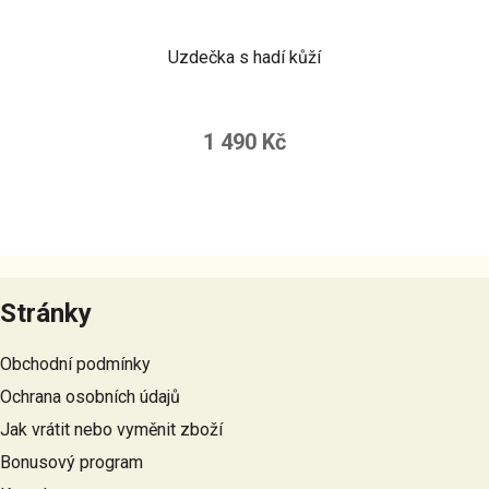
Uzdečka s hadí kůží
1 490 Kč
Z
á
Stránky
p
a
Obchodní podmínky
t
Ochrana osobních údajů
í
Jak vrátit nebo vyměnit zboží
Bonusový program