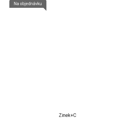
Na objednávku
5
hvězdiček.
Zinek+C