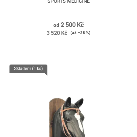
SPORTS MEDICINE
2 500 Kč
od
3 520 Kč
(až –28 %)
Skladem
(1 ks)