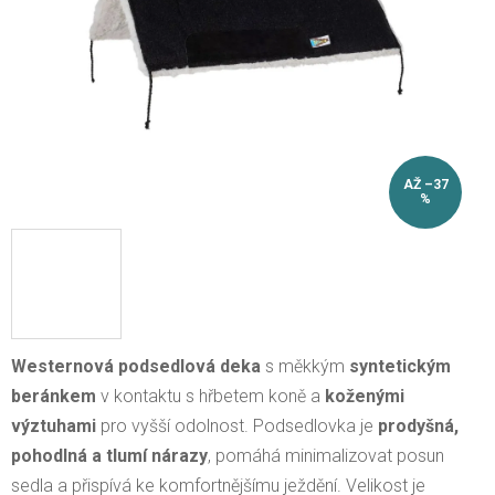
AŽ –37
%
Westernová podsedlová deka
s měkkým
syntetickým
beránkem
v kontaktu s hřbetem koně a
koženými
výztuhami
pro vyšší odolnost. Podsedlovka je
prodyšná,
pohodlná a tlumí nárazy
, pomáhá minimalizovat posun
sedla a přispívá ke komfortnějšímu ježdění. Velikost je