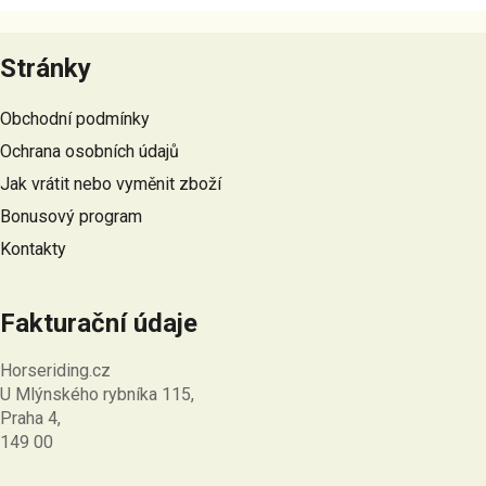
Z
á
Stránky
p
a
Obchodní podmínky
t
Ochrana osobních údajů
í
Jak vrátit nebo vyměnit zboží
Bonusový program
Kontakty
Fakturační údaje
Horseriding.cz
U Mlýnského rybníka 115,
Praha 4,
149 00