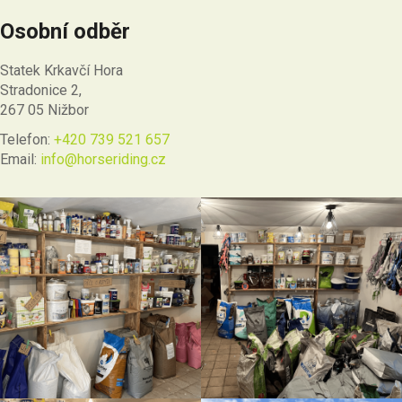
Osobní odběr
Statek Krkavčí Hora
Stradonice 2,
267 05 Nižbor
Telefon:
+420 739 521 657
Email:
info@horseriding.cz