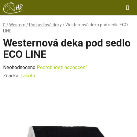
Přejít
Hl
na
obsah
Domů
/
Western
/
Podsedlové deky
/
Westernová deka pod sedlo ECO
LINE
Westernová deka pod sedlo
ECO LINE
Průměrné
Neohodnoceno
Podrobnosti hodnocení
hodnocení
Značka:
Lakota
produktu
je
0,0
z
5
hvězdiček.