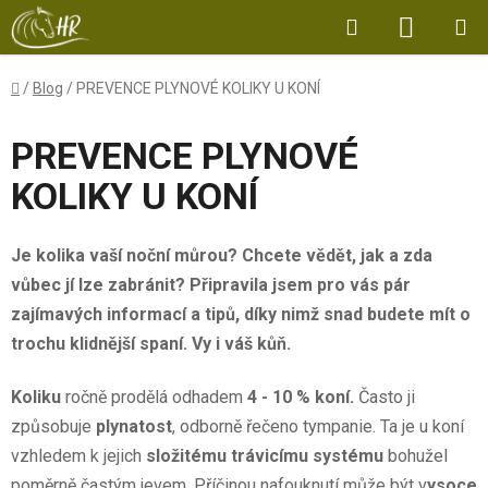
Přejít
Hledat
NÁKUP
na
obsah
KOŠÍK
Domů
/
Blog
/
PREVENCE PLYNOVÉ KOLIKY U KONÍ
PREVENCE PLYNOVÉ
KOLIKY U KONÍ
Je kolika vaší noční můrou? Chcete vědět, jak a zda
vůbec jí lze zabránit? Připravila jsem pro vás pár
zajímavých informací a tipů, díky nimž snad budete mít o
trochu klidnější spaní. Vy i váš kůň.
Koliku
ročně prodělá odhadem
4 - 10 % koní.
Často ji
způsobuje
plynatost
, odborně řečeno tympanie. Ta je u koní
vzhledem k jejich
složitému trávicímu systému
bohužel
poměrně častým jevem. Příčinou nafouknutí může být v
ysoce