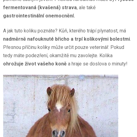
fermentovaná (kvašená) strava
, ale také
gastrointestinální onemocnění.
A jak tuto koliku poznáte? Kůň, kterého trápí plynatost, má
nadměrně nafouknuté břicho a trpí kolikovými bolestmi
.
Přesnou příčinu koliky může určit pouze veterinář. Pokud
tedy máte podezření, okamžitě mu zavolejte. Kolika
ohrožuje život vašeho koně
a hraje se doslova o minuty!