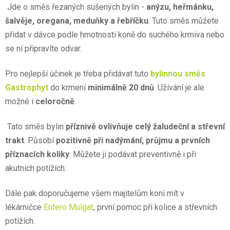
Jde o směs řezaných sušených bylin -
anýzu, heřmánku,
šalvěje, oregana, meduňky a řebříčku
. Tuto směs můžete
přidat v dávce podle hmotnosti koně do suchého krmiva nebo
se ní připravíte odvar.
Pro nejlepší účinek je třeba přidávat tuto
bylinnou směs
Gastrophyt
do krmení
minimálně 20 dnů
. Užívání je ale
možné i
celoročně
.
Tato směs bylin
příznivě ovlivňuje celý žaludeční a střevní
trakt
. Působí
pozitivně při nadýmání, průjmu a prvních
příznacích koliky
. Můžete ji podávat preventivně i při
akutních potížích.
Dále pak doporučujeme všem majitelům koní mít v
lékárničce
Entero Mulgat
, první pomoc při kolice a střevních
potížích.