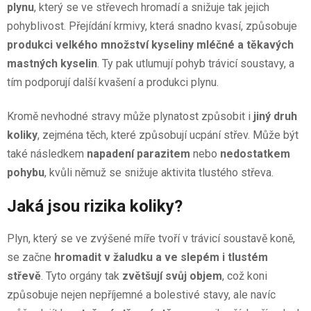
plynu
, který se ve střevech hromadí a snižuje tak jejich
pohyblivost. Přejídání krmivy, která snadno kvasí, způsobuje
produkci velkého množství kyseliny mléčné a těkavých
mastných kyselin
. Ty pak utlumují pohyb trávicí soustavy, a
tím podporují další kvašení a produkci plynu.
Kromě nevhodné stravy může plynatost způsobit i
jiný druh
koliky
, zejména těch, které způsobují ucpání střev. Může být
také následkem
napadení parazitem
nebo
nedostatkem
pohybu
, kvůli němuž se snižuje aktivita tlustého střeva.
Jaká jsou rizika koliky?
Plyn, který se ve zvýšené míře tvoří v trávicí soustavě koně,
se začne
hromadit v žaludku a ve slepém i tlustém
střevě
. Tyto orgány tak
zvětšují svůj objem
, což koni
způsobuje nejen nepříjemné a bolestivé stavy, ale navíc