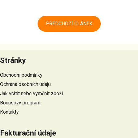
PŘEDCHOZÍ ČLÁNEK
Z
á
Stránky
p
a
Obchodní podmínky
t
Ochrana osobních údajů
í
Jak vrátit nebo vyměnit zboží
Bonusový program
Kontakty
Fakturační údaje