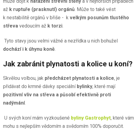
může dojít k
natažení střevní stěny
a v nejhorších případech
až
k ruptuře (prasknutí) orgánů
. Může to také vést
k nestabilitě orgánů v břiše - k
velkým posunům tlustého
střeva
vedoucím až
k torzi
.
Tyto stavy jsou velmi vážné a nezřídka u nich bohužel
dochází i k úhynu koně
.
Jak zabránit plynatosti a kolice u koní?
Skvělou volbou, jak
předcházet plynatosti a kolice
, je
přidávat do krmné dávky speciální
bylinky
, které mají
pozitivní vliv na střeva a působí efektivně proti
nadýmání
.
U svých koní mám vyzkoušené
byliny Gastrophyt
, které vám
mohu s nejlepším vědomím a svědomím 100% doporučit.