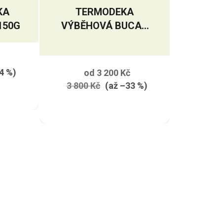
KA
TERMODEKA
150G
VÝBĚHOVÁ BUCAS
ANNIVERSARY
TURNOUT SD 150G
Průměrné
hodnocení
4 %)
od
3 200 Kč
produktu
3 800 Kč
(až –33 %)
je
5,0
z
5
hvězdiček.