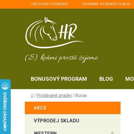
Přejít
OBCHODNÍ PODMÍNKY
OCHRANA OSOBNÍCH ÚDAJŮ
na
obsah
(S) koňmi prostě žijeme
BONUSOVÝ PROGRAM
BLOG
MO
Domů
/
Prodávané značky
/
Bucas
P
K
Přeskočit
AKCE
a
kategorie
o
t
s
VÝPRODEJ SKLADU
e
t
g
WESTERN