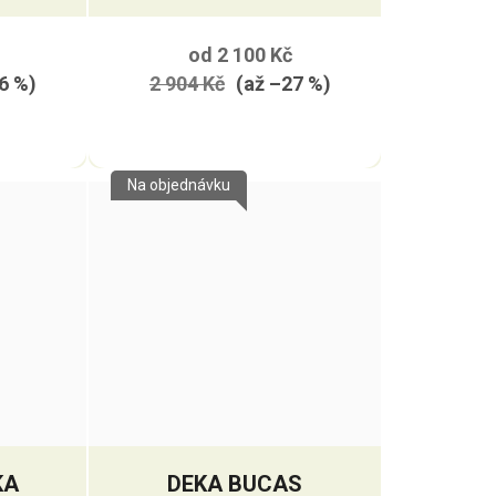
od
2 100 Kč
6 %)
2 904 Kč
(až –27 %)
Na objednávku
KA
DEKA BUCAS