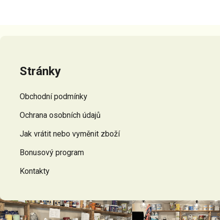
Z
á
p
Stránky
a
t
Obchodní podmínky
í
Ochrana osobních údajů
Jak vrátit nebo vyměnit zboží
Bonusový program
Kontakty