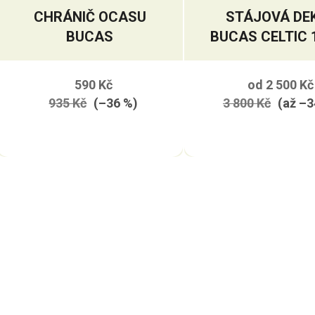
CHRÁNIČ OCASU
STÁJOVÁ DE
BUCAS
BUCAS CELTIC 
590 Kč
od
2 500 Kč
935 Kč
(–36 %)
3 800 Kč
(až –3
O
v
l
á
d
a
c
í