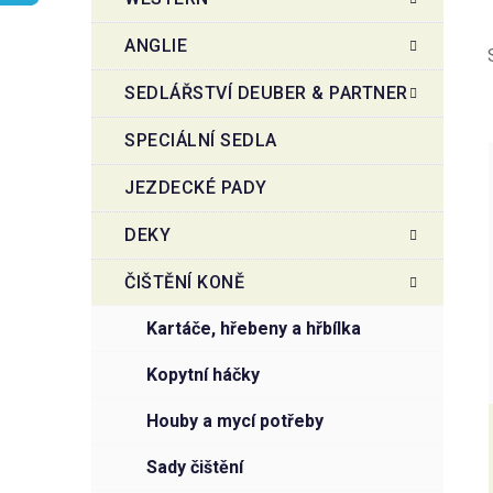
r
o
a
r
ANGLIE
i
n
e
n
SEDLÁŘSTVÍ DEUBER & PARTNER
í
SPECIÁLNÍ SEDLA
p
a
JEZDECKÉ PADY
n
i
e
DEKY
l
ČIŠTĚNÍ KONĚ
kartáče, hřebeny a hřbílka
kopytní háčky
houby a mycí potřeby
sady čištění