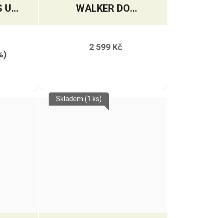
S UV
WALKER DO
KOLOTOČE STAY
DRY
2 599 Kč
%)
Skladem
(1 ks)