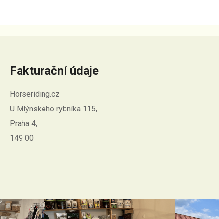
p
r
v
k
y
v
ý
Fakturační údaje
p
i
Horseriding.cz
s
U Mlýnského rybníka 115,
u
Praha 4,
149 00