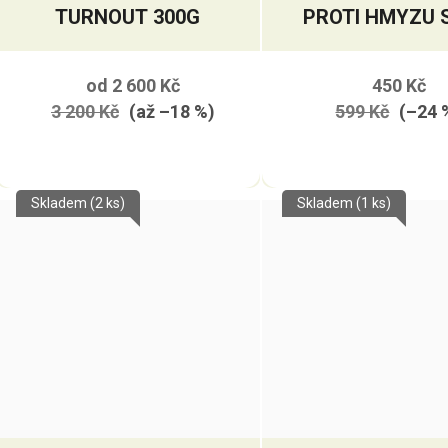
TURNOUT 300G
PROTI HMYZU 
FILTREM
od
2 600 Kč
450 Kč
3 200 Kč
(až –18 %)
599 Kč
(–24 
Skladem
(2 ks)
Skladem
(1 ks)