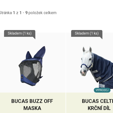
Stránka
1
z
1
-
9
položek celkem
V
Skladem
(1 ks)
Skladem
(1 ks)
ý
p
s
p
r
o
d
u
VÝPRODEJ
k
BUCAS BUZZ OFF
BUCAS CELT
t
MASKA
KRČNÍ DÍL
ů