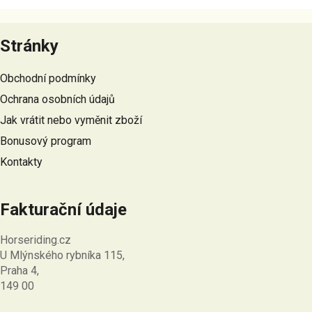
Z
á
Stránky
p
a
Obchodní podmínky
t
Ochrana osobních údajů
í
Jak vrátit nebo vyměnit zboží
Bonusový program
Kontakty
Fakturační údaje
Horseriding.cz
U Mlýnského rybníka 115,
Praha 4,
149 00