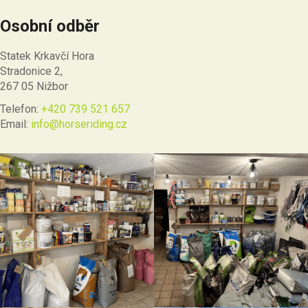
Osobní odběr
Statek Krkavčí Hora
Stradonice 2,
267 05 Nižbor
Telefon:
+420 739 521 657
Email:
info@horseriding.cz