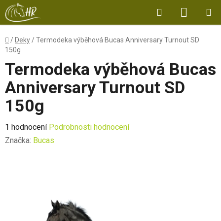
Přejít
Hledat
NÁKUP
na
obsah
KOŠÍK
Domů
/
Deky
/
Termodeka výběhová Bucas Anniversary Turnout SD
150g
Termodeka výběhová Bucas
Anniversary Turnout SD
150g
Průměrné
1 hodnocení
Podrobnosti hodnocení
hodnocení
Značka:
Bucas
produktu
je
5,0
z
5
hvězdiček.