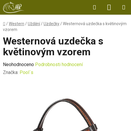
Přejít
Hledat
NÁKUP
na
obsah
KOŠÍK
Domů
/
Western
/
Uždění
/
Uzdečky
/
Westernová uzdečka s květinovým
vzorem
Westernová uzdečka s
květinovým vzorem
Průměrné
Neohodnoceno
Podrobnosti hodnocení
hodnocení
Značka:
Pool´s
produktu
je
0,0
z
5
hvězdiček.