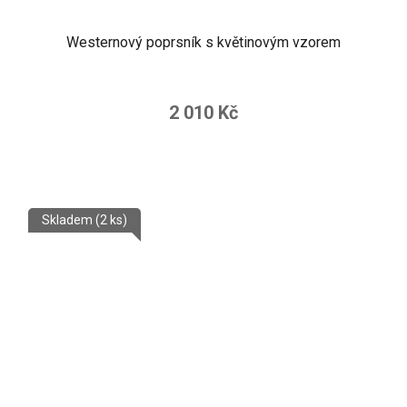
Westernový poprsník s květinovým vzorem
2 010 Kč
Skladem
(2 ks)