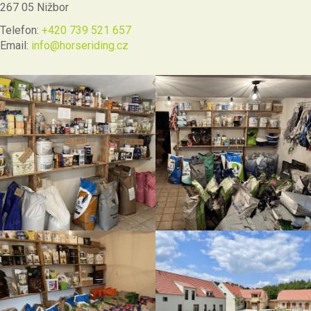
267 05 Nižbor
Telefon:
+420 739 521 657
Email:
info@horseriding.cz