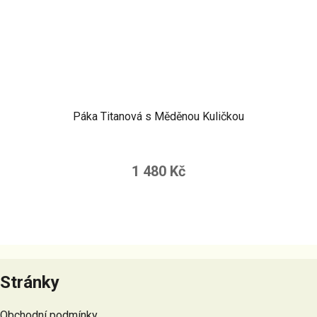
Páka Titanová s Měděnou Kuličkou
1 480 Kč
Z
á
Stránky
p
a
Obchodní podmínky