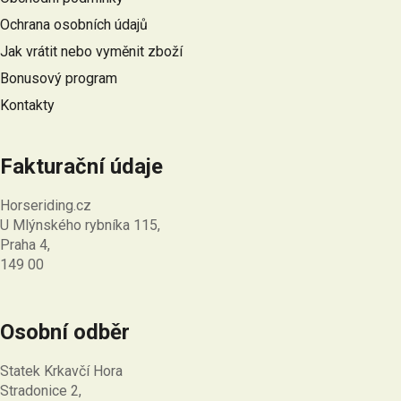
t
Ochrana osobních údajů
í
Jak vrátit nebo vyměnit zboží
Bonusový program
Kontakty
Fakturační údaje
Horseriding.cz
U Mlýnského rybníka 115,
Praha 4,
149 00
Osobní odběr
Statek Krkavčí Hora
Stradonice 2,