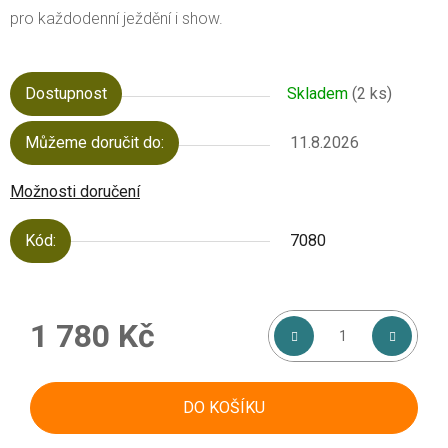
pro každodenní ježdění i show.
Dostupnost
Skladem
(2 ks)
Můžeme doručit do:
11.8.2026
Možnosti doručení
Kód:
7080
1 780 Kč
Měrná cena:
DO KOŠÍKU