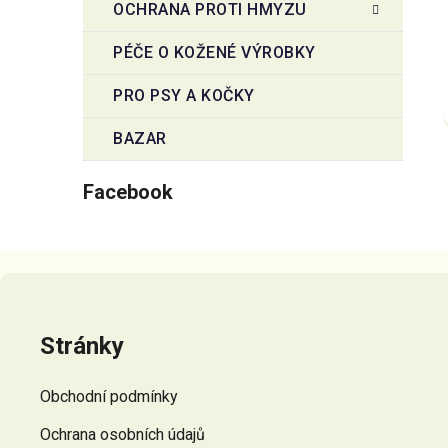
OCHRANA PROTI HMYZU
PÉČE O KOŽENÉ VÝROBKY
PRO PSY A KOČKY
BAZAR
Facebook
Z
á
p
Stránky
a
t
Obchodní podmínky
í
Ochrana osobních údajů