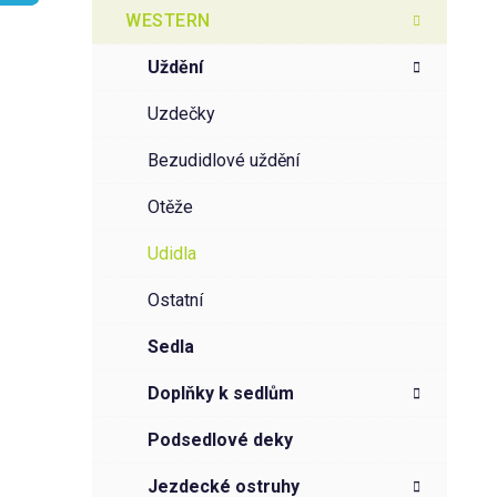
t
g
WESTERN
r
o
a
r
uždění
i
n
e
n
uzdečky
í
bezudidlové uždění
p
a
otěže
n
udidla
e
l
ostatní
sedla
doplňky k sedlům
podsedlové deky
jezdecké ostruhy