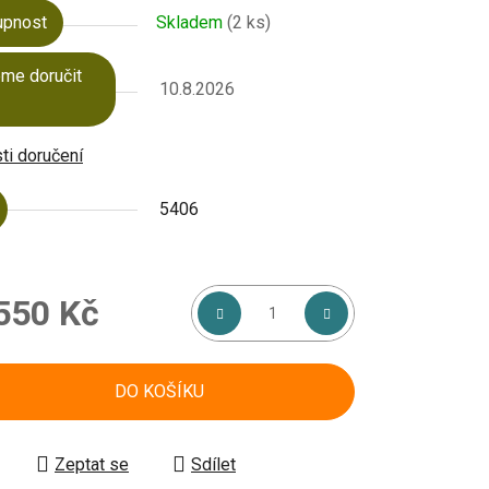
upnost
Skladem
(2 ks)
ek.
me doručit
10.8.2026
i doručení
5406
550 Kč
á cena:
DO KOŠÍKU
Zeptat se
Sdílet