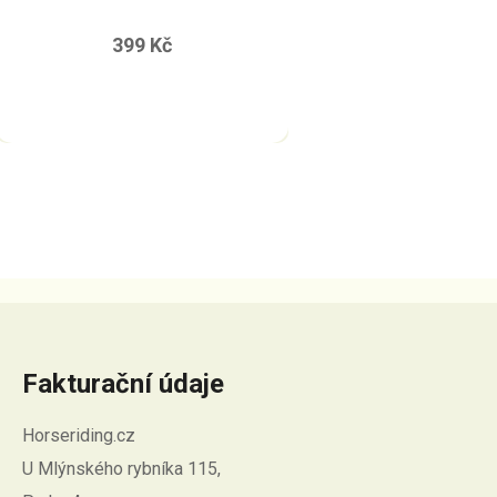
HARNESS
399 Kč
Fakturační údaje
Horseriding.cz
U Mlýnského rybníka 115,