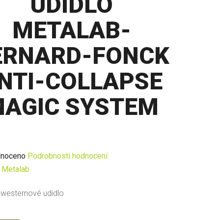
UDIDLO
METALAB-
ERNARD-FONCK
NTI-COLLAPSE
AGIC SYSTEM
né
noceno
Podrobnosti hodnocení
ení
:
Metalab
u
 westernové udidlo