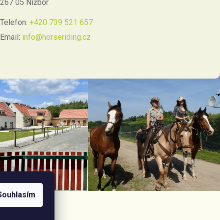
267 05 Nižbor
Telefon:
+420 739 521 657
Email:
info@horseriding.cz
Souhlasím