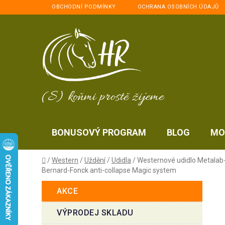
Přejít
OBCHODNÍ PODMÍNKY
OCHRANA OSOBNÍCH ÚDAJŮ
na
obsah
(S) koňmi prostě žijeme
BONUSOVÝ PROGRAM
BLOG
MO
Domů
/
Western
/
Uždění
/
Udidla
/
Westernové udidlo Metalab
Bernard-Fonck anti-collapse Magic system
P
K
Přeskočit
AKCE
a
kategorie
o
t
s
VÝPRODEJ SKLADU
e