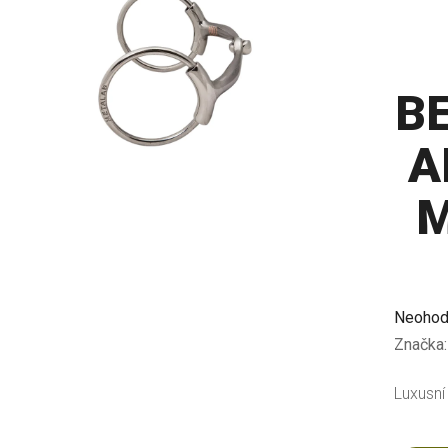
B
A
M
Průměr
Neohod
hodnoc
Značka
produkt
Luxusní
je
0,0