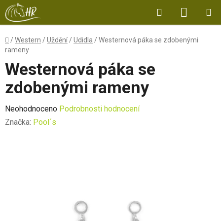
Přejít
Hledat
NÁKUP
na
obsah
KOŠÍK
Domů
/
Western
/
Uždění
/
Udidla
/
Westernová páka se zdobenými
rameny
Westernová páka se
zdobenými rameny
Průměrné
Neohodnoceno
Podrobnosti hodnocení
hodnocení
Značka:
Pool´s
produktu
je
0,0
z
5
hvězdiček.