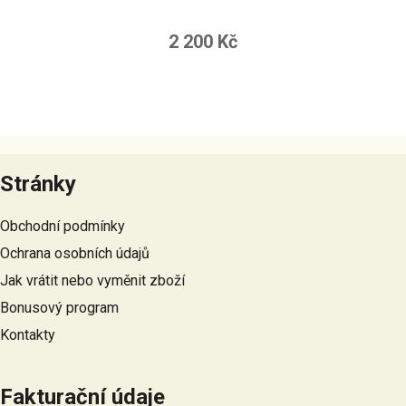
2 200 Kč
Z
á
Stránky
p
a
Obchodní podmínky
t
Ochrana osobních údajů
í
Jak vrátit nebo vyměnit zboží
Bonusový program
Kontakty
Fakturační údaje