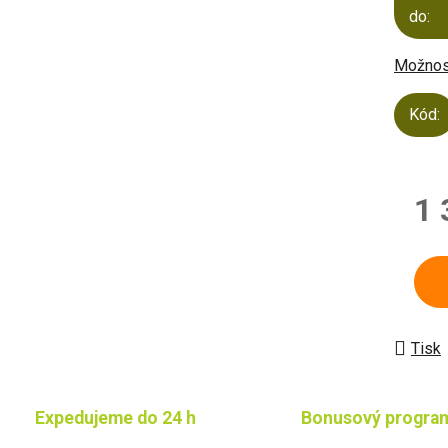
do:
Možnost
Kód:
1 
Měrn
Tisk
Expedujeme do 24 h
Bonusový progra