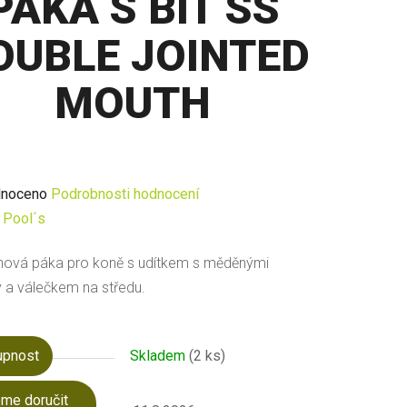
PÁKA S BIT SS
OUBLE JOINTED
MOUTH
né
noceno
Podrobnosti hodnocení
ení
:
Pool´s
u
nová páka pro koně s udítkem s měděnými
 a válečkem na středu.
upnost
Skladem
(2 ks)
ek.
me doručit