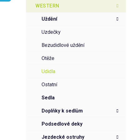
t
g
WESTERN
r
o
a
r
uždění
i
n
e
n
uzdečky
í
bezudidlové uždění
p
a
otěže
n
udidla
e
l
ostatní
sedla
doplňky k sedlům
podsedlové deky
jezdecké ostruhy