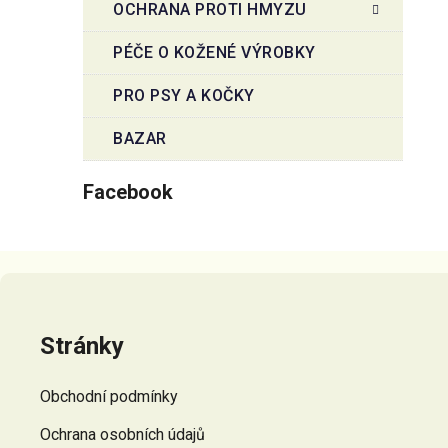
OCHRANA PROTI HMYZU
PÉČE O KOŽENÉ VÝROBKY
PRO PSY A KOČKY
BAZAR
Facebook
Z
á
p
Stránky
a
t
Obchodní podmínky
í
Ochrana osobních údajů