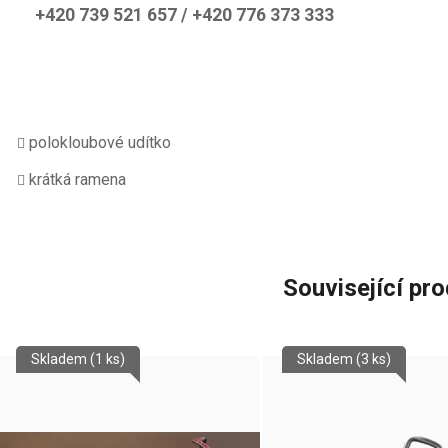
+420 739 521 657 / +420 776 373 333
polokloubové udítko
krátká ramena
Související pr
Skladem
(1 ks)
Skladem
(3 ks)