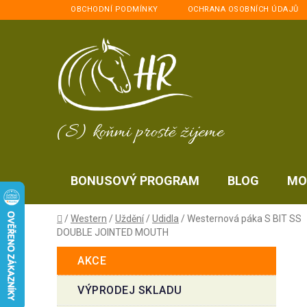
Přejít
OBCHODNÍ PODMÍNKY
OCHRANA OSOBNÍCH ÚDAJŮ
na
obsah
(S) koňmi prostě žijeme
BONUSOVÝ PROGRAM
BLOG
MO
Domů
/
Western
/
Uždění
/
Udidla
/
Westernová páka S BIT SS
DOUBLE JOINTED MOUTH
P
K
Přeskočit
AKCE
a
kategorie
o
t
s
VÝPRODEJ SKLADU
e