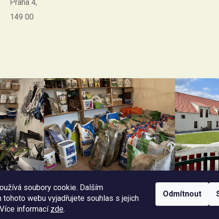
Praha 4,
149 00
oužívá soubory cookie. Dalším
Odmítnout
tohoto webu vyjadřujete souhlas s jejich
 Více informací
zde
.
Facebook Horseriding
Instagram Horseriding