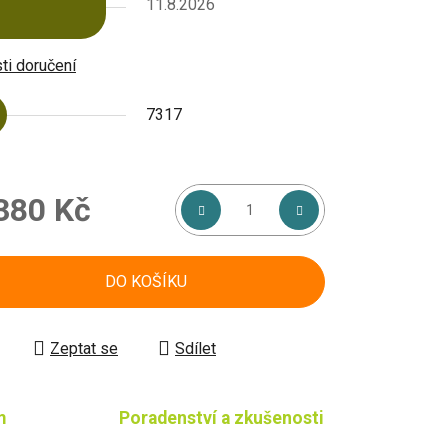
11.8.2026
i doručení
7317
380 Kč
á cena:
DO KOŠÍKU
Zeptat se
Sdílet
m
Poradenství a zkušenosti