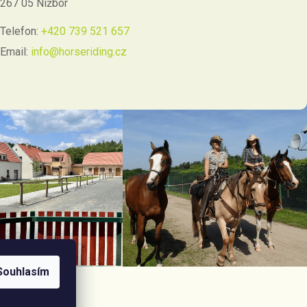
267 05 Nižbor
Telefon:
+420 739 521 657
Email:
info@horseriding.cz
Souhlasím