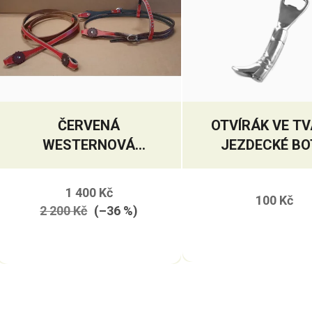
ČERVENÁ
OTVÍRÁK VE T
WESTERNOVÁ
JEZDECKÉ BO
UZDEČKA S
OTĚŽEMI
1 400 Kč
100 Kč
2 200 Kč
(–36 %)