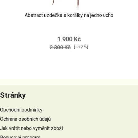
Abstract uzdečka s korálky na jedno ucho
1 900 Kč
2 300 Kč
(–17 %)
Z
á
Stránky
p
a
Obchodní podmínky
t
Ochrana osobních údajů
í
Jak vrátit nebo vyměnit zboží
Bonusový program