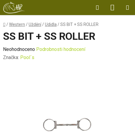
Přejít
Hledat
NÁKUP
na
obsah
KOŠÍK
Domů
/
Western
/
Uždění
/
Udidla
/
SS BIT + SS ROLLER
SS BIT + SS ROLLER
Průměrné
Neohodnoceno
Podrobnosti hodnocení
hodnocení
Značka:
Pool´s
produktu
je
0,0
z
5
hvězdiček.