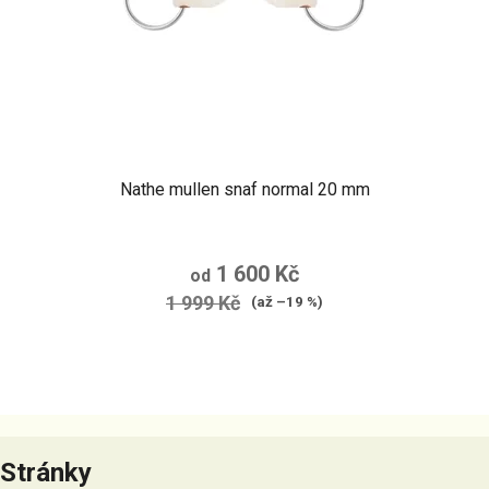
Nathe mullen snaf normal 20 mm
1 600 Kč
od
1 999 Kč
(až –19 %)
Z
á
Stránky
p