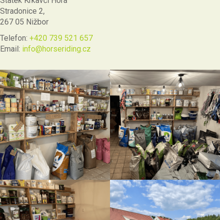
Statek Krkavčí Hora
Stradonice 2,
267 05 Nižbor
Telefon:
+420 739 521 657
Email:
info@horseriding.cz