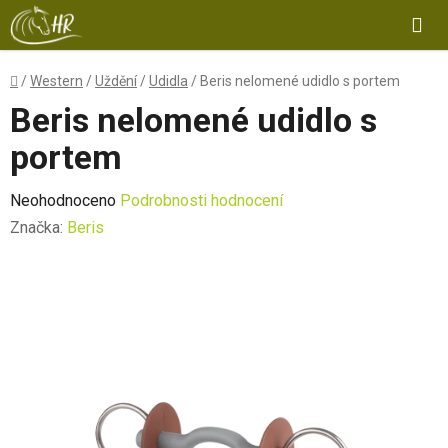
Přejít
Hl
na
obsah
Domů
/
Western
/
Uždění
/
Udidla
/
Beris nelomené udidlo s portem
Beris nelomené udidlo s
portem
Průměrné
Neohodnoceno
Podrobnosti hodnocení
hodnocení
Značka:
Beris
produktu
je
0,0
z
5
hvězdiček.