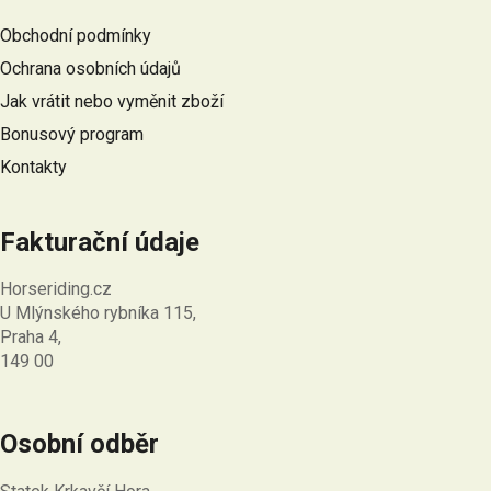
a
Obchodní podmínky
t
Ochrana osobních údajů
í
Jak vrátit nebo vyměnit zboží
Bonusový program
Kontakty
Fakturační údaje
Horseriding.cz
U Mlýnského rybníka 115,
Praha 4,
149 00
Osobní odběr