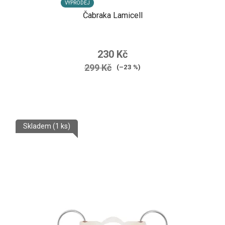
VÝPRODEJ
Čabraka Lamicell
230 Kč
299 Kč
(–23 %)
Skladem
(1 ks)