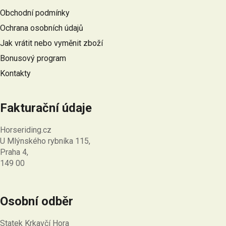
a
Obchodní podmínky
t
Ochrana osobních údajů
í
Jak vrátit nebo vyměnit zboží
Bonusový program
Kontakty
Fakturační údaje
Horseriding.cz
U Mlýnského rybníka 115,
Praha 4,
149 00
Osobní odběr
Statek Krkavčí Hora