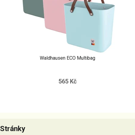
Waldhausen ECO Multibag
565 Kč
Z
á
Stránky
p