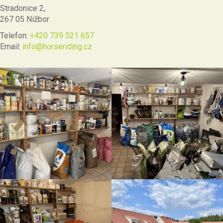
Stradonice 2,
267 05 Nižbor
Telefon:
+420 739 521 657
Email:
info@horseriding.cz