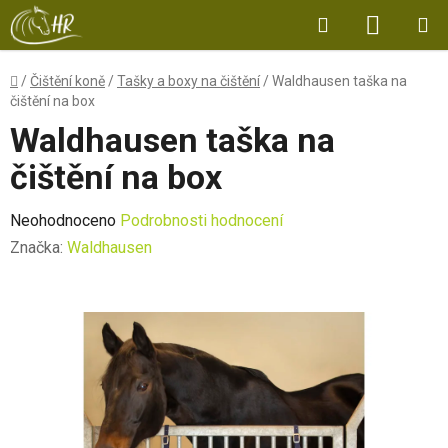
Přejít
Hledat
NÁKUP
na
obsah
KOŠÍK
Domů
/
Čištění koně
/
Tašky a boxy na čištění
/
Waldhausen taška na
čištění na box
Waldhausen taška na
čištění na box
Průměrné
Neohodnoceno
Podrobnosti hodnocení
hodnocení
Značka:
Waldhausen
produktu
je
0,0
z
5
hvězdiček.