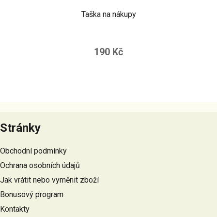
Taška na nákupy
190 Kč
Z
á
Stránky
p
a
Obchodní podmínky
t
Ochrana osobních údajů
í
Jak vrátit nebo vyměnit zboží
Bonusový program
Kontakty