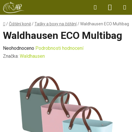
Přejít
Hledat
NÁKUP
na
obsah
KOŠÍK
Domů
/
Čištění koně
/
Tašky a boxy na čištění
/
Waldhausen ECO Multibag
Waldhausen ECO Multibag
Průměrné
Neohodnoceno
Podrobnosti hodnocení
hodnocení
Značka:
Waldhausen
produktu
je
0,0
z
5
hvězdiček.