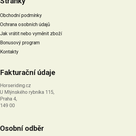
Stránky
p
a
Obchodní podmínky
t
Ochrana osobních údajů
í
Jak vrátit nebo vyměnit zboží
Bonusový program
Kontakty
Fakturační údaje
Horseriding.cz
U Mlýnského rybníka 115,
Praha 4,
149 00
Osobní odběr