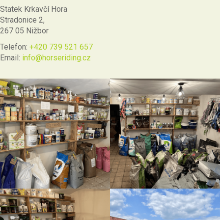
Statek Krkavčí Hora
Stradonice 2,
267 05 Nižbor
Telefon:
+420 739 521 657
Email:
info@horseriding.cz