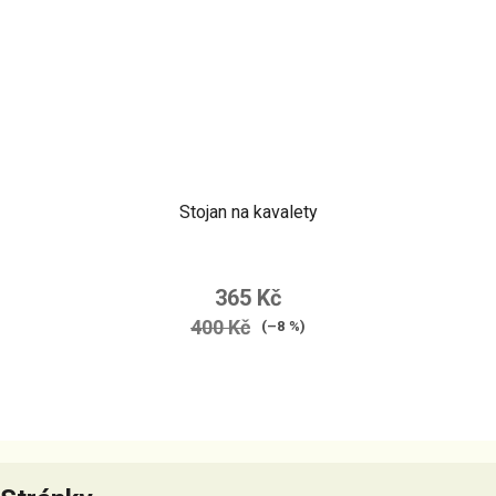
Stojan na kavalety
365 Kč
400 Kč
(–8 %)
Z
á