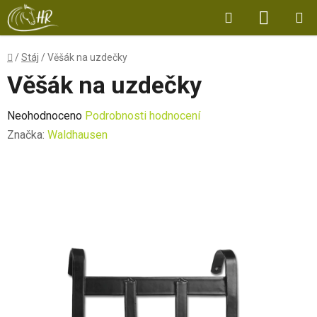
Přejít
Hledat
NÁKUP
na
obsah
KOŠÍK
Domů
/
Stáj
/
Věšák na uzdečky
Věšák na uzdečky
Průměrné
Neohodnoceno
Podrobnosti hodnocení
hodnocení
Značka:
Waldhausen
produktu
je
0,0
z
5
hvězdiček.