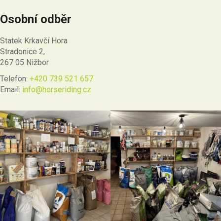
Osobní odběr
Statek Krkavčí Hora
Stradonice 2,
267 05 Nižbor
Telefon:
+420 739 521 657
Email:
info@horseriding.cz