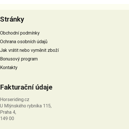
Z
á
Stránky
p
a
Obchodní podmínky
t
Ochrana osobních údajů
í
Jak vrátit nebo vyměnit zboží
Bonusový program
Kontakty
Fakturační údaje
Horseriding.cz
U Mlýnského rybníka 115,
Praha 4,
149 00