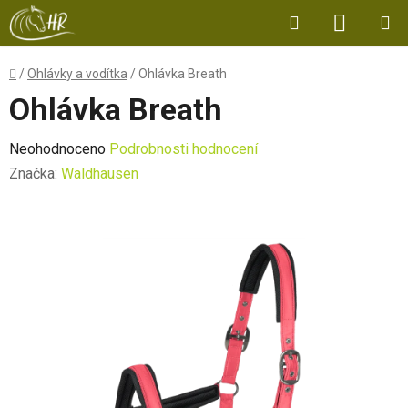
Přejít
Hledat
NÁKUP
na
obsah
KOŠÍK
Domů
/
Ohlávky a vodítka
/
Ohlávka Breath
Ohlávka Breath
Průměrné
Neohodnoceno
Podrobnosti hodnocení
hodnocení
Značka:
Waldhausen
produktu
je
0,0
z
5
hvězdiček.