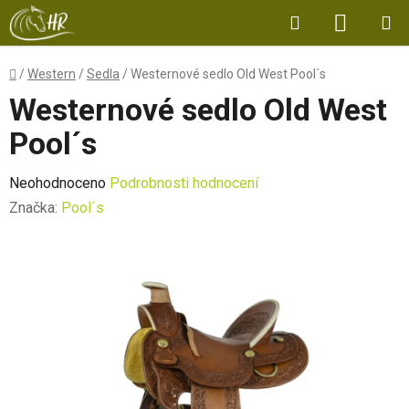
Přejít
Hledat
NÁKUP
na
obsah
KOŠÍK
Domů
/
Western
/
Sedla
/
Westernové sedlo Old West Pool´s
Westernové sedlo Old West
Pool´s
Průměrné
Neohodnoceno
Podrobnosti hodnocení
hodnocení
Značka:
Pool´s
produktu
je
0,0
z
5
hvězdiček.