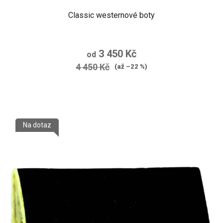
Classic westernové boty
3 450 Kč
od
4 450 Kč
(až –22 %)
Na dotaz