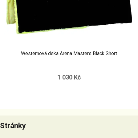
Westernová deka Arena Masters Black Short
1 030 Kč
Z
á
Stránky
p
a