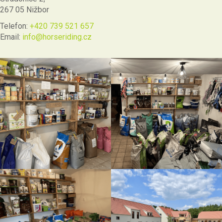
267 05 Nižbor
Telefon:
+420 739 521 657
Email:
info@horseriding.cz