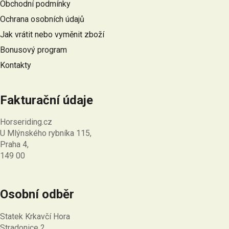
Obchodní podmínky
t
Ochrana osobních údajů
í
Jak vrátit nebo vyměnit zboží
Bonusový program
Kontakty
Fakturační údaje
Horseriding.cz
U Mlýnského rybníka 115,
Praha 4,
149 00
Osobní odběr
Statek Krkavčí Hora
Stradonice 2,