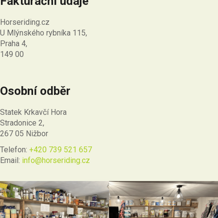
Fakturační údaje
Horseriding.cz
U Mlýnského rybníka 115,
Praha 4,
149 00
Osobní odběr
Statek Krkavčí Hora
Stradonice 2,
267 05 Nižbor
Telefon:
+420 739 521 657
Email:
info@horseriding.cz