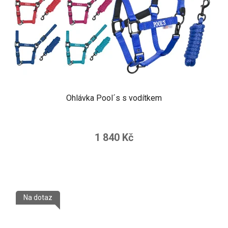
Ohlávka Pool´s s vodítkem
1 840 Kč
Na dotaz