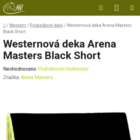
Přejít
Hledat
NÁKUP
na
obsah
KOŠÍK
Domů
/
Western
/
Podsedlové deky
/
Westernová deka Arena Masters
Black Short
Westernová deka Arena
Masters Black Short
Průměrné
Neohodnoceno
Podrobnosti hodnocení
hodnocení
Značka:
Arena Masters
produktu
je
0,0
z
5
hvězdiček.