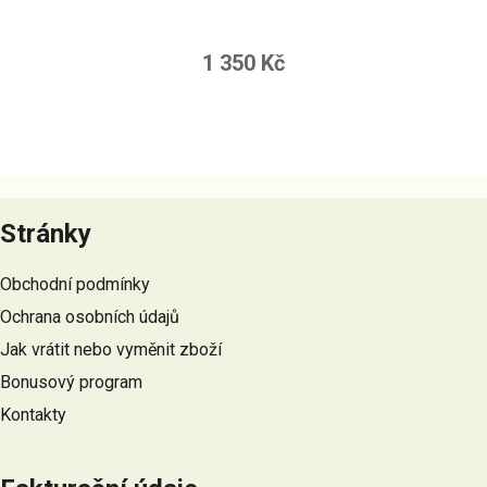
1 350 Kč
Z
á
Stránky
p
a
Obchodní podmínky
t
Ochrana osobních údajů
í
Jak vrátit nebo vyměnit zboží
Bonusový program
Kontakty