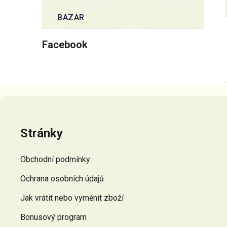
BAZAR
Facebook
Z
á
p
Stránky
a
t
Obchodní podmínky
í
Ochrana osobních údajů
Jak vrátit nebo vyměnit zboží
Bonusový program