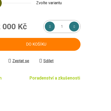
Zvolte variantu
 000 Kč
á cena:
DO KOŠÍKU
Zeptat se
Sdílet
m
Poradenství a zkušenosti