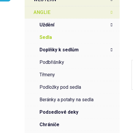
r
o
a
r
ANGLIE
i
n
e
n
uždění
í
sedla
p
a
doplňky k sedlům
n
podbřišníky
e
l
třmeny
podložky pod sedla
beránky a potahy na sedla
podsedlové deky
chrániče