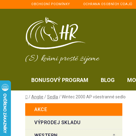
Přejít
OBCHODNÍ PODMÍNKY
OCHRANA OSOBNÍCH ÚDAJŮ
na
obsah
(S) koňmi prostě žijeme
BONUSOVÝ PROGRAM
BLOG
MO
Domů
/
Anglie
/
Sedla
/
Wintec 2000 AP všestranné sedlo
P
K
Přeskočit
AKCE
a
kategorie
o
t
s
VÝPRODEJ SKLADU
e
t
g
WESTERN