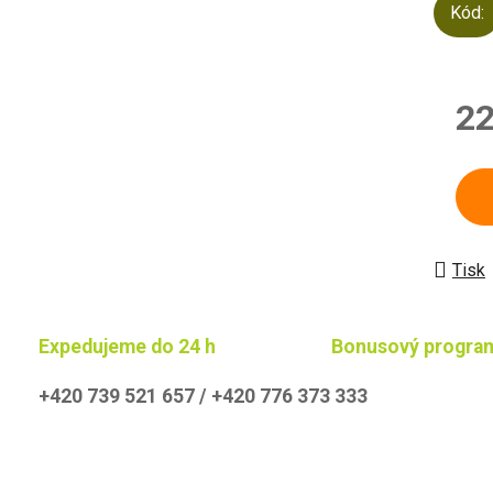
Kód:
22
Měrn
Tisk
Expedujeme do 24 h
Bonusový progra
+420 739 521 657 / +420 776 373 333