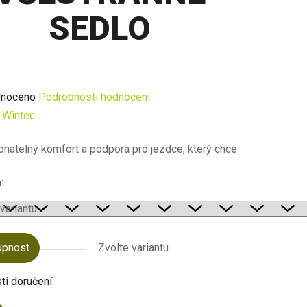
SEDLO
né
noceno
Podrobnosti hodnocení
ení
:
Wintec
u
natelný komfort a podpora pro jezdce, který chce dělat od všeho
:
ek.
upnost
Zvolte variantu
i doručení