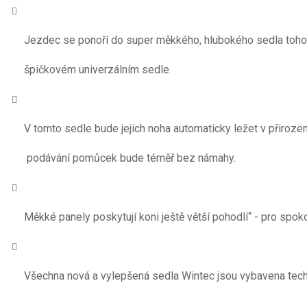
Jezdec se ponoří do super měkkého, hlubokého sedla tohot
špičkovém univerzálním sedle
V tomto sedle bude jejich noha automaticky ležet v přiroz
 podávání pomůcek bude téměř bez námahy. 
Měkké panely poskytují koni ještě větší pohodlí“ - pro spok
Všechna nová a vylepšená sedla Wintec jsou vybavena tech