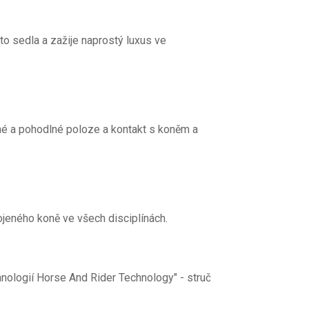
o sedla a zažije naprostý luxus
 ve 
ené a pohodlné poloze a kontakt s koněm a
ojeného koně ve všech disciplínách.
nologií Horse And Rider Technology" - stručně HART.