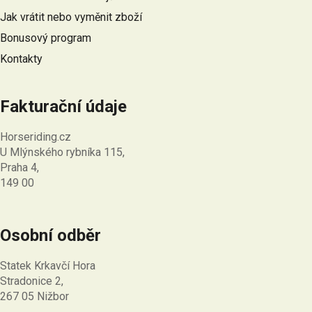
í
Jak vrátit nebo vyměnit zboží
Bonusový program
Kontakty
Fakturační údaje
Horseriding.cz
U Mlýnského rybníka 115,
Praha 4,
149 00
Osobní odběr
Statek Krkavčí Hora
Stradonice 2,
267 05 Nižbor