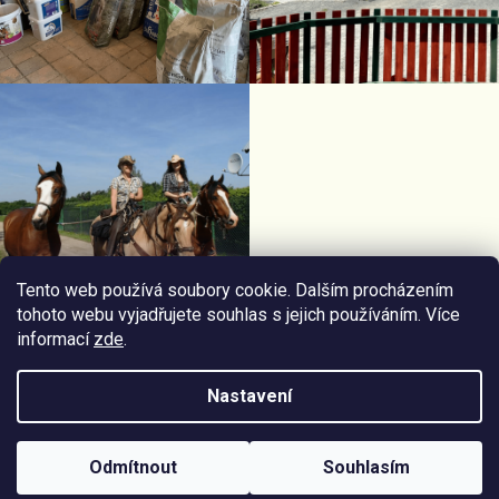
Tento web používá soubory cookie. Dalším procházením
tohoto webu vyjadřujete souhlas s jejich používáním. Více
informací
zde
.
Facebook Horseriding
Instagram Horseriding
Nastavení
Vytvořil
Štefan Mazáň
na
Shoptetu
Odmítnout
Souhlasím
Copyright 2026
Jezdecké potřeby Horseriding
. Všechna práva