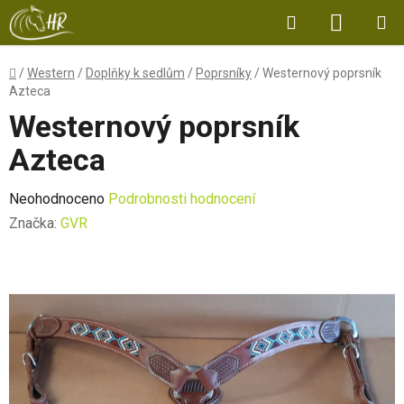
Přejít
Hledat
NÁKUP
na
obsah
KOŠÍK
Domů
/
Western
/
Doplňky k sedlům
/
Poprsníky
/
Westernový poprsník
Azteca
Westernový poprsník
Azteca
Průměrné
Neohodnoceno
Podrobnosti hodnocení
hodnocení
Značka:
GVR
produktu
je
0,0
z
5
hvězdiček.