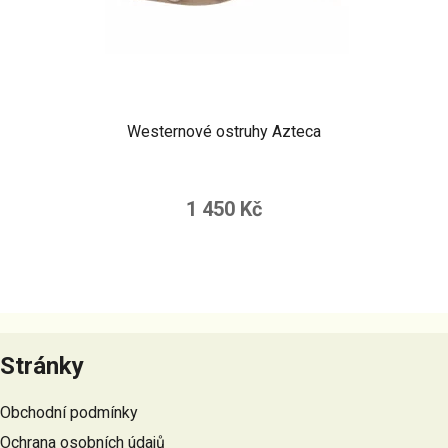
Westernové ostruhy Azteca
1 450 Kč
Z
á
Stránky
p
a
Obchodní podmínky
t
Ochrana osobních údajů