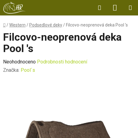
Přejít
Hledat
NÁKUP
na
obsah
KOŠÍK
Domů
/
Western
/
Podsedlové deky
/
Filcovo-neoprenová deka Pool 's
Filcovo-neoprenová deka
Pool 's
Průměrné
Neohodnoceno
Podrobnosti hodnocení
hodnocení
Značka:
Pool´s
produktu
je
0,0
z
5
hvězdiček.