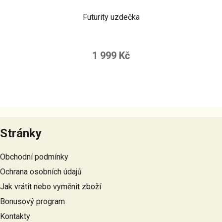
Futurity uzdečka
1 999 Kč
Z
á
Stránky
p
a
Obchodní podmínky
t
Ochrana osobních údajů
í
Jak vrátit nebo vyměnit zboží
Bonusový program
Kontakty