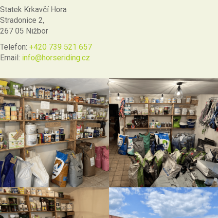
Statek Krkavčí Hora
Stradonice 2,
267 05 Nižbor
Telefon:
+420 739 521 657
Email:
info@horseriding.cz