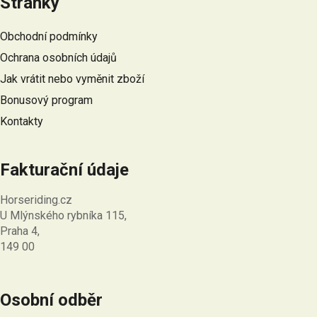
Stránky
p
a
Obchodní podmínky
t
Ochrana osobních údajů
í
Jak vrátit nebo vyměnit zboží
Bonusový program
Kontakty
Fakturační údaje
Horseriding.cz
U Mlýnského rybníka 115,
Praha 4,
149 00
Osobní odběr