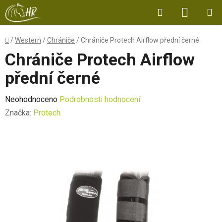
Přejít
Hledat
NÁKUP
na
obsah
KOŠÍK
Domů
/
Western
/
Chrániče
/
Chrániče Protech Airflow přední černé
Chrániče Protech Airflow
přední černé
Průměrné
Neohodnoceno
Podrobnosti hodnocení
hodnocení
Značka:
Protech
produktu
je
0,0
z
5
hvězdiček.