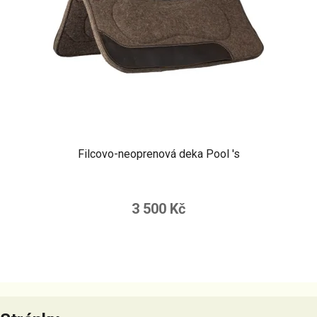
Filcovo-neoprenová deka Pool 's
3 500 Kč
Z
á