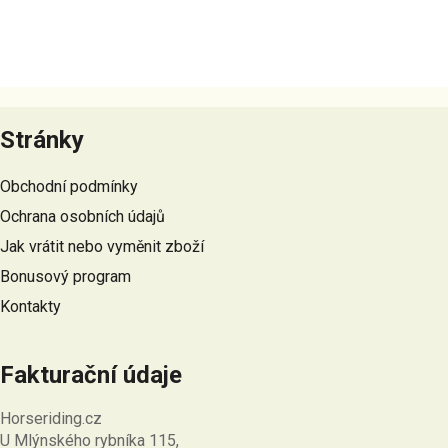
Z
á
Stránky
p
a
Obchodní podmínky
t
Ochrana osobních údajů
í
Jak vrátit nebo vyměnit zboží
Bonusový program
Kontakty
Fakturační údaje
Horseriding.cz
U Mlýnského rybníka 115,