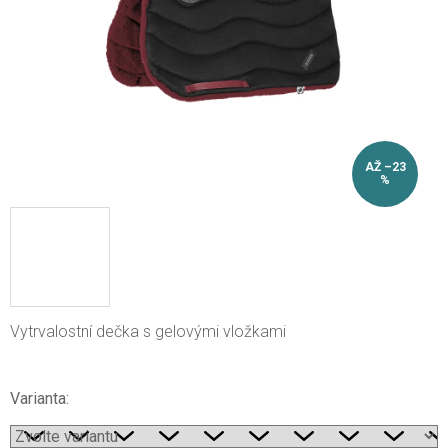
AŽ –23
%
Vytrvalostní dečka s gelovými vložkami
Varianta: