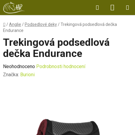
Přejít
Hledat
NÁKUP
na
obsah
KOŠÍK
Domů
/
Anglie
/
Podsedlové deky
/
Trekingová podsedlová dečka
Endurance
Trekingová podsedlová
dečka Endurance
Průměrné
Neohodnoceno
Podrobnosti hodnocení
hodnocení
Značka:
Burioni
produktu
je
0,0
z
5
hvězdiček.