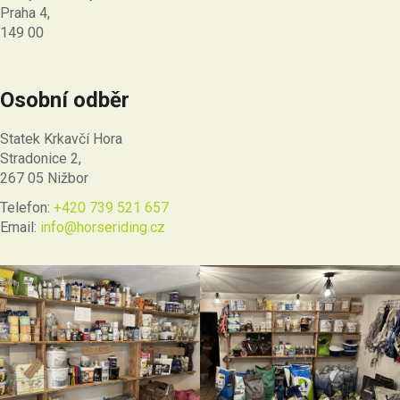
Praha 4,
149 00
Osobní odběr
Statek Krkavčí Hora
Stradonice 2,
267 05 Nižbor
Telefon:
+420 739 521 657
Email:
info@horseriding.cz